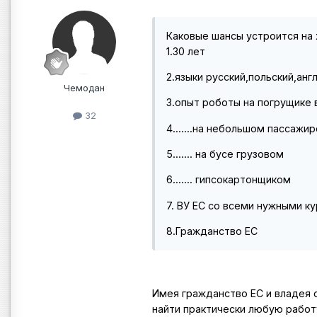
Каковые шансы устроится на
1.30 лет
2.языки русский,польский,ан
Чемодан
3.опыт роботы на погрущике
32
4.......на небольшом пассажи
5....... на бусе грузовом
6....... гипсокартонщиком
7. ВУ ЕС со всеми нужными к
8.Гражданство ЕС
Имея гражданство ЕС и владея 
найти практически любую работ