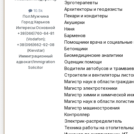
Эрготерапевты
Архитекторы и геодезисты
10.5k
Пекари и кондитеры
Пол:
Мужчина
Город:
Харьков
Акушерки
Интересы:
Основной
Няня
+38(066)760-64-81
Барменов
(Vodafon);
Помощники врача и социальные 
+38(096)662-92-08
Бетонщики
(Kievstar)
Биомедицинские аналитики
Иммиграционный
адвокат/Immigration
Оценщик помощи
Solicitor
Водители автобусов и трамваев
Строители и вентиляторы листо
Магистр наук в области гражда
Магистр электротехники
Магистр химии и химической ин
Магистр наук в области логисти
Магистр машиностроения
Контроллер
Электрик-распределитель
Техника работы на отопительны