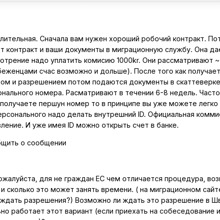
лительная. Сначала вам нужен хороший робочий контракт. По
т контракт и ваши документы в миграционную службу. Она да
мотрение надо уплатить комисию 1000kr. Они рассматривают ~
 беженцами счас возможно и дольше). После того как получае
том и разрешением потом подаются документы в скаттеверке
онального номера. Расматривают в течении 6-8 недель. Част
а получаете першун номер то в принципе вы уже можете легко
ерсонального надо делать внутрешний ID. Официальная комми
вление. И уже имея ID можно открыть счет в банке.
бщить о сообщении
пожалуйста, для не граждан ЕС чем отличается процедура, во
и сколько это может занять времени. ( на миграционном сайт
 ждать разрешения?) Возможно ли ждать это разрешение в Ш
но работает этот вариант (если приехать на собеседование и