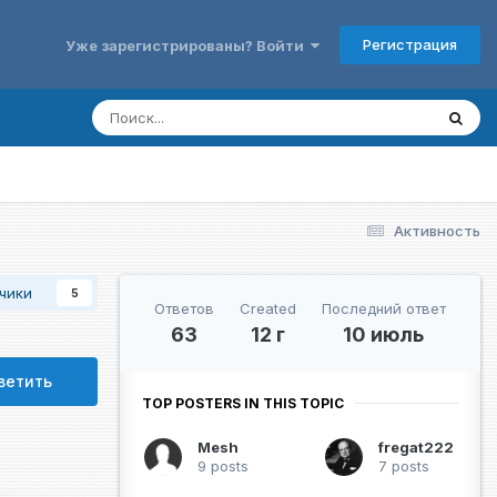
Регистрация
Уже зарегистрированы? Войти
Активность
чики
5
Ответов
Created
Последний ответ
63
12 г
10 июль
ветить
TOP POSTERS IN THIS TOPIC
Mesh
fregat222
9 posts
7 posts