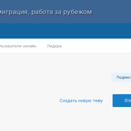
играция, работа за рубежом
льзователи онлайн
Лидеры
Подпис
Создать новую тему
От