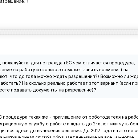
разрешение)?
, пожалуйста, для не граждан ЕС чем отличается процедура,
ение на работу и сколько это может занять времени. ( на
ают, что до года можно ждать разрешения?) Возможно ли жд
аботать? На сколько реально работает этот вариант (если п
месте подавать документы на разрешение)?
С процедура такая же - приглашение от роботодателя на рабо
играционную службу о работе и ждать до 2-х лет или чуть бо
диться здесь до вынесения решения. До 2017 года на это не 
та миграционная служба обращает внимание на все, и многие