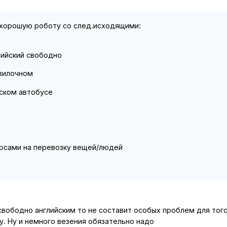
 хорошую роботу со след.исходящими:
глийский свободно
 вилочном
рском автобусе
урсами на перевозку вещей/людей
свободно английским то не составит особых проблем для тог
у. Ну и немного везения обязательно надо