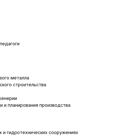
педагоги
вого металла
нского строительства
женерии
ки и планирования производства
х и гидротехнических сооружениях