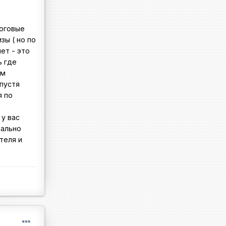
логовые
зы ( но по
ет - это
ь где
ам
пустя
я по
 у вас
иально
теля и