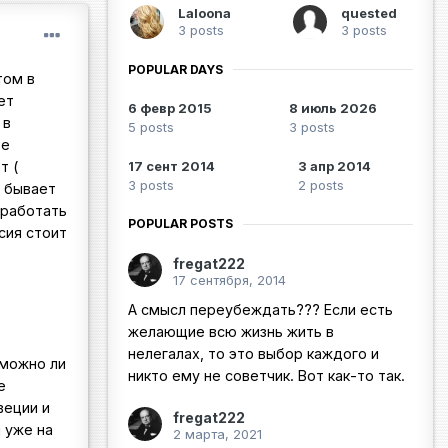
Laloona
quested
3 posts
3 posts
POPULAR DAYS
том в
ет
6 февр 2015
8 июль 2026
 в
5 posts
3 posts
те
т (
17 сент 2014
3 апр 2014
3 posts
2 posts
о бывает
 работать
POPULAR POSTS
сия стоит
fregat222
17 сентября, 2014
А смысл переубеждать??? Если есть
желающие всю жизнь жить в
нелегалах, то это выбор каждого и
зможно ли
никто ему не советчик. Вот как-то так.
е
веции и
fregat222
 уже на
2 марта, 2021