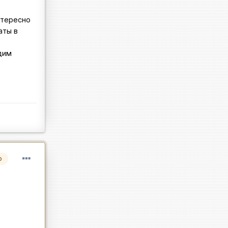
нтересно
аты в
дим
р