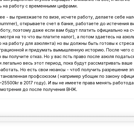
ь на работу с временными цифрами.
е - вы приезжаете по визе, исчете работу, делаете себе на
mmer), открываете счет в банке, работаете до истечения ви
аботу, поэтому даже если вам будут платить официально на сч
мотря на то что вы платите налог), а потом здаетесь на азюл
о на работу для азюлянта) но вы должны быть готовы к стрес
грационной и придумать вымышленную историю. После чего с
 вы получите отказ. Но у вас псть право после азюля податьс
 и легально весь этот период, пока будут рассматривать ваше
работать. Но есть свои нюансы - чтоб получить разрешение зп
тановленная профсоюзом ( например убощик по закону офиц
~25500kr в 2017 году). И вы не имеете права менять работода
смотрения до после получения ВНЖ.