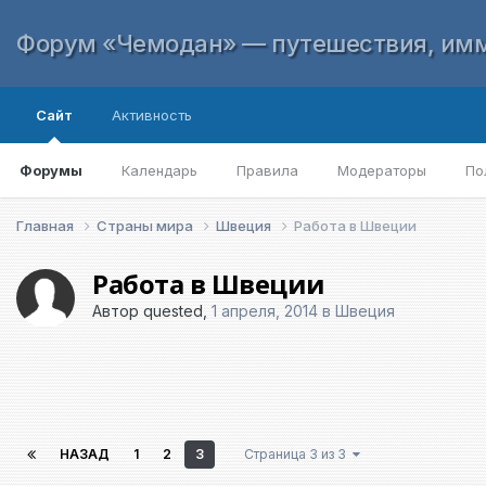
Форум «Чемодан» — путешествия, имм
Сайт
Активность
Форумы
Календарь
Правила
Модераторы
По
Главная
Страны мира
Швеция
Работа в Швеции
Работа в Швеции
Автор
quested
,
1 апреля, 2014
в
Швеция
НАЗАД
1
2
3
Страница 3 из 3