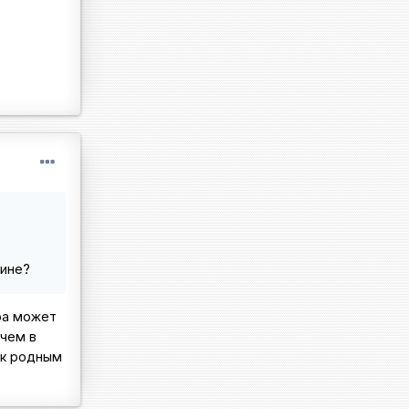
аине?
тра может
 чем в
 к родным