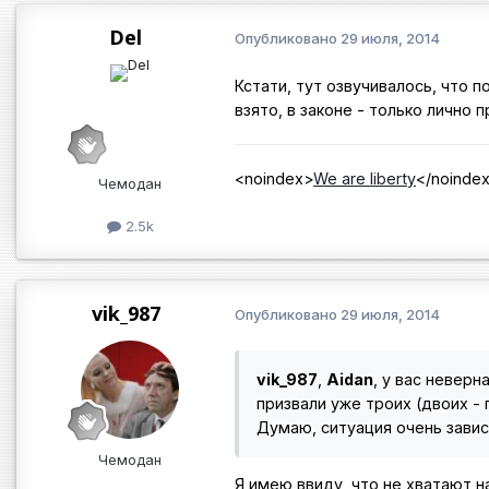
Del
Опубликовано
29 июля, 2014
Кстати, тут озвучивалось, что 
взято, в законе - только лично
<noindex>
We are liberty
</noinde
Чемодан
2.5k
vik_987
Опубликовано
29 июля, 2014
vik_987
,
Aidan
, у вас невер
призвали уже троих (двоих - 
Думаю, ситуация очень завис
Чемодан
Я имею ввиду, что не хватают н