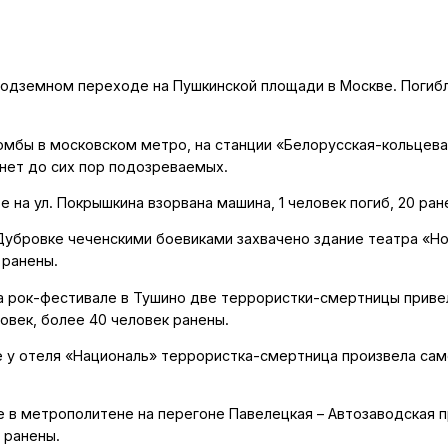
в подземном переходе на Пушкинской площади в Москве. Погибл
бомбы в московском метро, на станции «Белорусская-кольцева
 нет до сих пор подозреваемых.
ве на ул. Покрышкина взорвана машина, 1 человек погиб, 20 ран
а Дубровке чеченскими боевиками захвачено здание театра «Н
 ранены.
 на рок-фестивале в Тушино две террористки-смертницы приве
овек, более 40 человек ранены.
ве у отеля «Националь» террористка-смертница произвела са
ве в метрополитене на перегоне Павелецкая – Автозаводская 
 ранены.