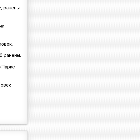
к, ранены
ми.
ловек.
00 ранены.
 «Парке
ловек