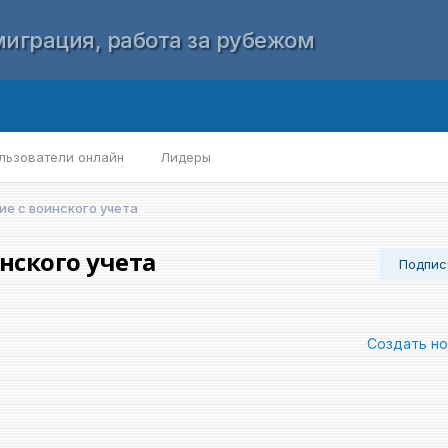
играция, работа за рубежом
льзователи онлайн
Лидеры
ие с воинского учета
нского учета
Подпис
Создать н