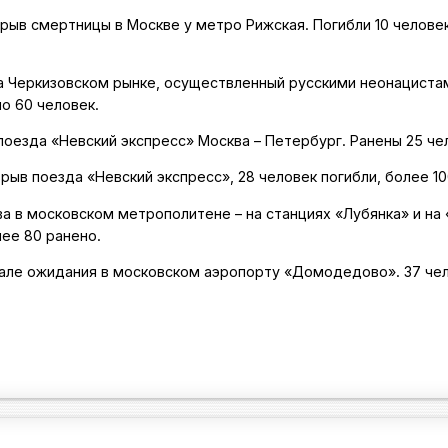
дрыв смертницы в Москве у метро Рижская. Погибли 10 челове
 на Черкизовском рынке, осуществленный русскими неонациста
ло 60 человек.
 поезда «Невский экспресс» Москва – Петербург. Ранены 25 че
зрыв поезда «Невский экспресс», 28 человек погибли, более 1
ыва в московском метрополитене – на станциях «Лубянка» и на
лее 80 ранено.
в зале ожидания в московском аэропорту «Домодедово». 37 че