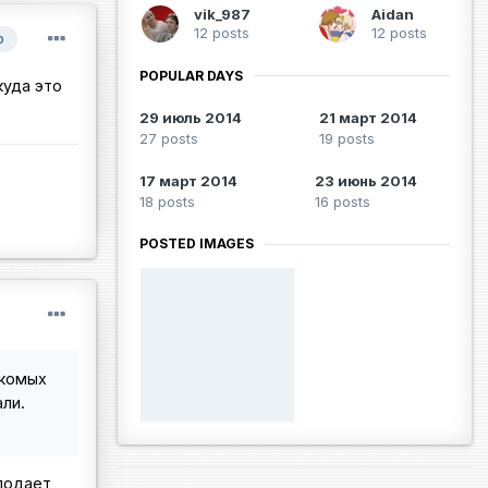
vik_987
Aidan
12 posts
12 posts
р
POPULAR DAYS
куда это
29 июль 2014
21 март 2014
27 posts
19 posts
17 март 2014
23 июнь 2014
18 posts
16 posts
POSTED IMAGES
акомых
али.
дподает