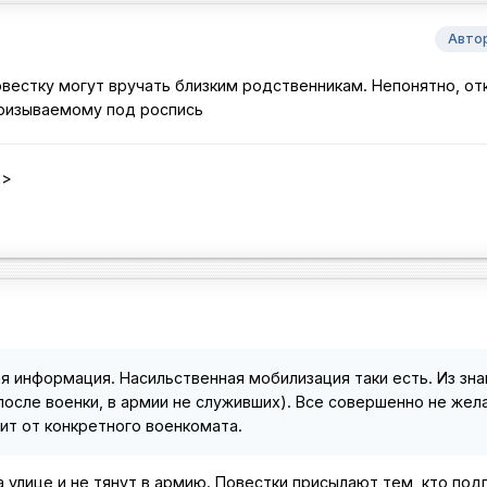
Авто
повестку могут вручать близким родственникам. Непонятно, от
 призываемому под роспись
x>
ная информация. Насильственная мобилизация таки есть. Из зн
после военки, в армии не служивших). Все совершенно не жел
ит от конкретного военкомата.
а улице и не тянут в армию. Повестки присылают тем, кто по