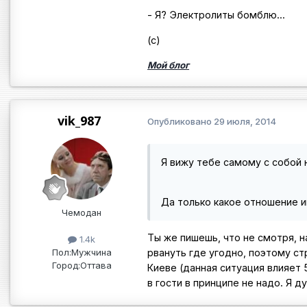
- Я? Электролиты бомблю...
(с)
Мой блог
vik_987
Опубликовано
29 июля, 2014
Я вижу тебе самому с собой 
Да только какое отношение и
Чемодан
Ты же пишешь, что не смотря, н
1.4k
Пол:
Мужчина
рвануть где угодно, поэтому ст
Город:
Оттава
Киеве (данная ситуация влияет 
в гости в принципе не надо. Я д