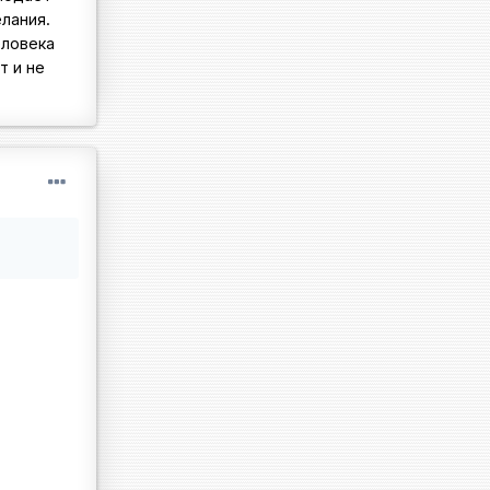
лания.
еловека
т и не