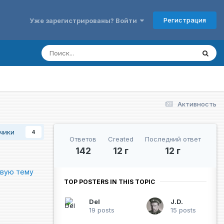
Регистрация
Уже зарегистрированы? Войти
Активность
чики
4
Ответов
Created
Последний ответ
142
12 г
12 г
овую тему
TOP POSTERS IN THIS TOPIC
Del
J.D.
19 posts
15 posts