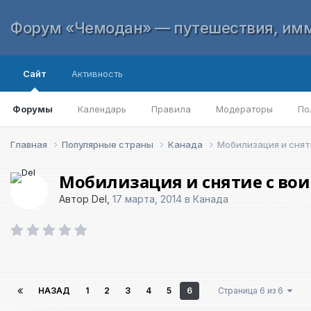
Форум «Чемодан» — путешествия, имм
Сайт
Активность
Форумы
Календарь
Правила
Модераторы
По
Главная
Популярные страны
Канада
Мобилизация и снят
Мобилизация и снятие с вои
Автор
Del
,
17 марта, 2014
в
Канада
НАЗАД
1
2
3
4
5
6
Страница 6 из 6