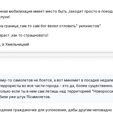
енная мобилизация имеет место быть ,заходят просто в поезд
слухи!
а границе,там то сам бог велел отловить" уклонистов"
раст ,как то страшновато!
; в Хмельницкий
ему-то самолетов не боятся, а вот миномет в посадке недале
террористы во все части города - это да, более существенно
олько если ты в нем сам летишь над территорией "Новоросси
били уже штук 15самолетов.
дение гражданочке для успокоения, дабы другим неповадно