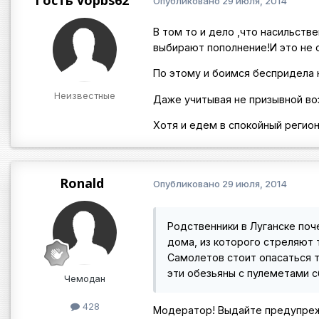
Опубликовано
29 июля, 2014
В том то и дело ,что насильств
выбирают пополнение!И это не 
По этому и боимся беспридела н
Неизвестные
Даже учитывая не призывной воз
Хотя и едем в спокойный регион
Ronald
Опубликовано
29 июля, 2014
Родственники в Луганске поч
дома, из которого стреляют 
Самолетов стоит опасаться т
эти обезьяны с пулеметами с
Чемодан
428
Модератор! Выдайте предупреж