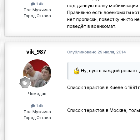
1.4k
под данную волну мобилизации 
Пол:
Мужчина
Правильно есть военкоматы кото
Город:
Оттава
нет прописки, повестку никто н
поведёт в военкомат.
vik_987
Опубликовано
29 июля, 2014
Ну, пусть каждый решает 
Список терактов в Киеве с 1991 
Чемодан
1.4k
Список терактов в Москве, тольк
Пол:
Мужчина
Город:
Оттава