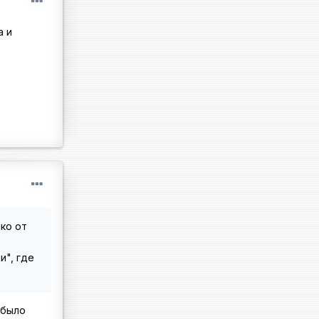
а и
ко от
.
и", где
 было