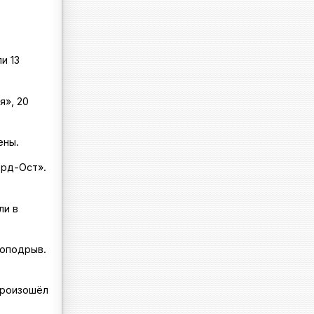
и 13
я», 20
ены.
орд-Ост».
ли в
моподрыв.
произошёл