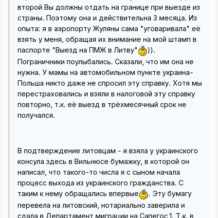
второй Вы должны отдать на границе при выезде из
страны. Поэтому она и действительна 3 месяца. Из
опыта: я в аэропорту Жуляны сама "уговаривала" её
взять у меня, обращая их внимание на мой штамп в
паспорте "Выезд на ПМЖ в Литву"
)).
Пограничники поулыбались. Сказали, что им она не
нужна. У мамы на автомобильном пункте украина-
Польша никто даже не спросил эту справку. Хотя мы
перестраховались и взяли в налоговой эту справку
повторно, т.к. её выезд в трёхмесячный срок не
получался.
В подтверждение литовцам - я взяла у украинского
консула здесь в Вильнюсе бумажку, в которой он
написал, что такого-то числа я с сыном начала
процесс выхода из украинского гражданства. С
таким к нему обращались впервые
. Эту бумагу
перевела на литовский, нотариально заверила и
сдала в Департамент миграции на Сапегос,1. Т.к. в