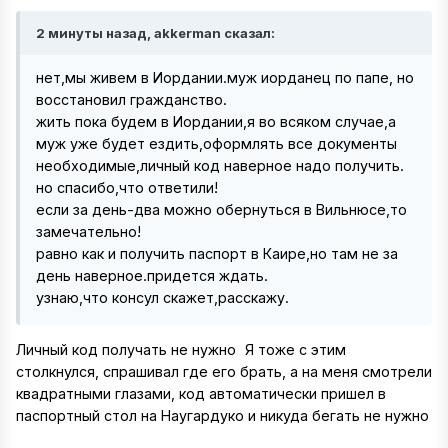
2 минуты назад, akkerman сказал:
нет,мы живем в Иордании.муж иорданец по папе, но
восстановил гражданство.
жить пока будем в Иордании,я во всяком случае,а
муж уже будет ездить,оформлять все документы
необходимые,личный код наверное надо получить.
но спасибо,что ответили!
если за день-два можно обернуться в Вильнюсе,то
замечательно!
равно как и получить паспорт в Каире,но там не за
день наверное.придется ждать.
узнаю,что консул скажет,расскажу.
Личный код получать не нужно
Я тоже с этим
столкнулся, спрашивал где его брать, а на меня смотрели
квадратными глазами, код автоматически пришел в
паспортный стол на Наугардуко и никуда бегать не нужно