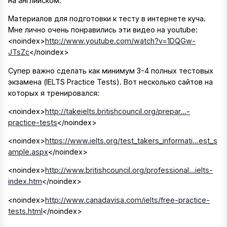
на английском.
Материалов для подготовки к тесту в интернете куча.
Мне лично очень понравились эти видео на youtube:
<noindex>
http://www.youtube.com/watch?v=1DQGw-
JTsZc
</noindex>
Супер важно сделать как минимум 3-4 полных тестовых
экзамена (IELTS Practice Tests). Вот несколько сайтов на
которых я тренировался:
<noindex>
http://takeielts.britishcouncil.org/prepar...-
practice-tests
</noindex>
<noindex>
https://www.ielts.org/test_takers_informati...est_s
ample.aspx
</noindex>
<noindex>
http://www.britishcouncil.org/professional...ielts-
index.htm
</noindex>
<noindex>
http://www.canadavisa.com/ielts/free-practice-
tests.html
</noindex>