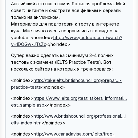
Английский это ваша самая большая проблема. Мой
совет: читайте и смотрите все фильмы и сериалы
только на английском.
Материалов для подготовки к тесту в интернете
куча. Мне лично очень понравились эти видео на
youtube:
<noindex>
http://www.youtube.com/watch?
v=1DQGw-JTsZc
</noindex>
Супер важно сделать как минимум 3-4 полных
тестовых экзамена (IELTS Practice Tests). Вот
несколько сайтов на которых я тренировался:
<noindex>
http://takeielts.britishcouncil.org/prepar...-
practice-tests
</noindex>
<noindex>
https://www.ielts.org/test_takers_informati...
est_sample.aspx
</noindex>
<noindex>
http://www.britishcouncil.org/professional...i
elts-index.htm
</noindex>
<noindex>
http://www.canadavisa.com/ielts/free-