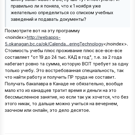
правильно ли я поняла, что к 1 ноября уже
желательно определиться со списком учебных
заведений и подавать документы?
Посмотрите вот на эту программу
<noindex>
http://webapps-
5.okanagan.bc.ca/ok/Calenda...eringTechnology
</noindex>
.
Стоимость учебы плюс проживание плюс все-все-все
составляет "от 19 до 24 тыс. КАД в год", т.е. за 2 года
набегает ровно та сумма, которую BCIT требует за одну
только учебу. Это востребованная специальность, так
что найти работу и получить ПР труда не составит.
Получать бакалавра в Канаде не обязательно, вообще
мало кто из канадцев тратит время и деньги на это
бессмысленное занятие, но если так уж хочется, что без
этого никак, то дальше можно учиться на вечернем,
заочном или онлайн, это дело десятое.