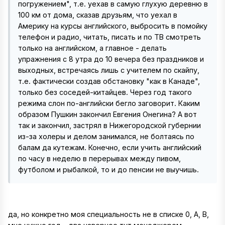
погружением", т.е. уехав в самую глухую деревню в
100 км от дома, сказав друзьям, что уехал в
Америку на курсы английского, выбросить в помойку
телефон и радио, читать, писать и по ТВ смотреть
только на английском, а главное - делать
упражнения с 8 утра до 10 вечера без праздников и
выходных, встречаясь лишь с учителем по скайпу,
т.е. фактически создав обстановку "как в Канаде",
только без соседей-китайцев. Через год такого
режима слон по-английски бегло заговорит. Каким
образом Пушкин закончил Евгения Онегина? А вот
так и закончил, застрял в Нижегородской губернии
из-за холеры и делом занимался, не болтаясь по
балам да кутежам. Конечно, если учить английский
по часу в неделю в перерывах между пивом,
футболом и рыбалкой, то и до пенсии не выучишь.
да, но конкретно моя специальность не в списке 0, А, В,