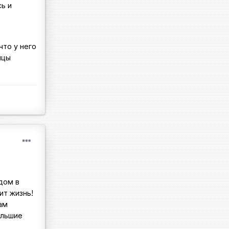
ь и
что у него
ицы
дом в
ит жизнь!
ам
ольшие