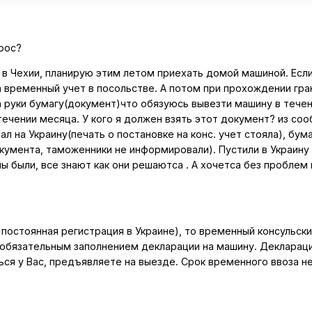
рос?
 в Чехии, планирую этим летом приехать домой машиной. Если
а временный учет в посольстве. А потом при прохождении гра
а руки бумагу(документ)что обязуюсь вывезти машину в тече
ечении месяца. У кого я должен взять этот документ? из со
хал на Украину(печать о постановке на конс. учет стояла), бума
кумента, таможенники не информировали). Пустили в Украину
 были, всe знают как они решаютса . А хочетса без проблем
 постоянная регистрация в Украине), то временный консульски
с обязательным заполнением декларации на машину. Деклараци
ся у Вас, предъявляете на выезде. Срок временного ввоза н