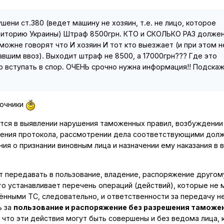
ени ст.380 (ведет машину не хозяин, т.е. не лицо, которое
риторию Украины) Штраф 8500грн. КТО и СКОЛЬКО РАЗ долже
можне говорят что И хозяин И тот кто выезжает (и при этом н
вшим ввоз). Выходит штраф не 8500, а 17000грн??? Где это
о вступать в спор. ОЧЕНЬ срочно нужна информация!! Подска
зочники
ся в выявлении нарушения таможенных правил, возбуждении
ления протокола, рассмотрении дела соответствующими дол
ия о признании виновным лица и назначении ему наказания в 
ет передавать в пользование, владение, распоряжение другом
то устанавливает перечень операций (действий), которые не 
ёнными ТС, следовательно, и ответственности за передачу не
ь за
пользование и распоряжение без разрешения таможе
 что эти действия могут быть совершены и без ведома лица,