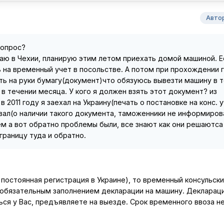
Авто
вопрос?
аю в Чехии, планирую этим летом приехать домой машиной. Е
ь на временный учет в посольстве. А потом при прохождении 
ть на руки бумагу(документ)что обязуюсь вывезти машину в 
в течении месяца. У кого я должен взять этот документ? из
в 2011 году я заехал на Украину(печать о постановке на конс. 
овал(о наличии такого документа, таможенники не информиров
ем а вот обратно проблемы были, всe знают как они решаютса 
границу туда и обратно.
 постоянная регистрация в Украине), то временный консульски
с обязательным заполнением декларации на машину. Деклараци
ся у Вас, предъявляете на выезде. Срок временного ввоза н