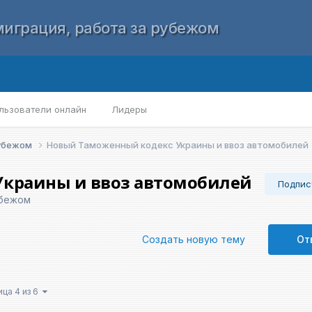
играция, работа за рубежом
льзователи онлайн
Лидеры
рубежом
Новый Таможенный кодекс Украины и ввоз автомобилей
краины и ввоз автомобилей
Подпис
убежом
Создать новую тему
От
ица 4 из 6