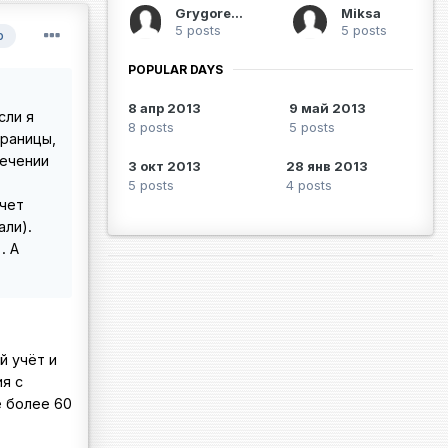
Grygorenko
Miksa
5 posts
5 posts
р
POPULAR DAYS
8 апр 2013
9 май 2013
сли я
8 posts
5 posts
границы,
течении
3 окт 2013
28 янв 2013
5 posts
4 posts
учет
али).
. А
й учёт и
я с
е более 60