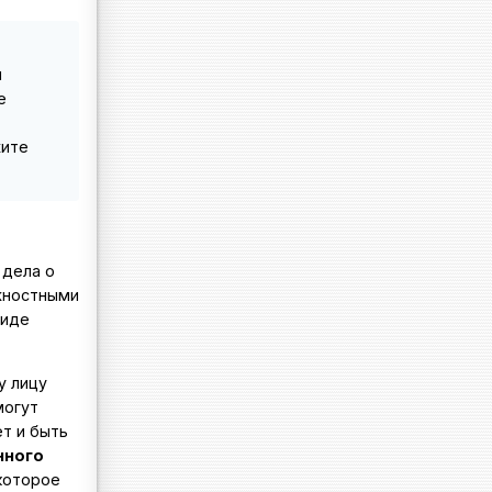
н
е
жите
 дела о
жностными
виде
у лицу
могут
т и быть
нного
 которое