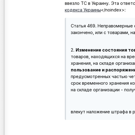
ввезло ТС в Украину. Эта ответ
кодекса Украины
</noindex>
:
Статья 469. Неправомерные 
закончено, или с товарами,
2.
Изменение состояния то
товаров, находящихся на вр
хранения, на складе организ
пользование и распоряжен
предусмотренных частью чет
срок временного хранения к
на складе организации - пол
влекут наложение штрафа в 