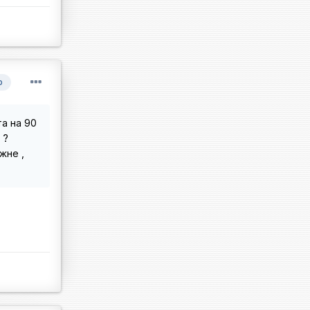
р
та на 90
 ?
жне ,