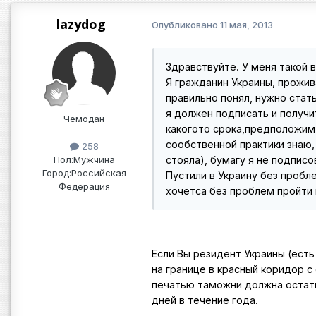
lazydog
Опубликовано
11 мая, 2013
Здравствуйте. У меня такой 
Я гражданин Украины, прожив
правильно понял, нужно стат
я должен подписать и получи
Чемодан
какогото срока,предположим 
сообственной практики знаю, 
258
Пол:
Мужчина
стояла), бумагу я не подпис
Город:
Российская
Пустили в Украину без пробл
Федерация
хочетса без проблем пройти 
Если Вы резидент Украины (есть
на границе в красный коридор 
печатью таможни должна остать
дней в течение года.