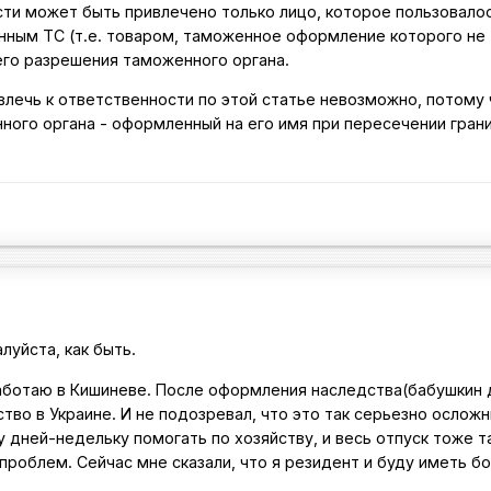
сти может быть привлечено только лицо, которое пользовалос
нным ТС (т.е. товаром, таможенное оформление которого не
го разрешения таможенного органа.
ривлечь к ответственности по этой статье невозможно, потому 
ного органа - оформленный на его имя при пересечении гран
уйста, как быть.
аботаю в Кишиневе. После оформления наследства(бабушкин 
ство в Украине. И не подозревал, что это так серьезно осложн
у дней-недельку помогать по хозяйству, и весь отпуск тоже т
проблем. Сейчас мне сказали, что я резидент и буду иметь б