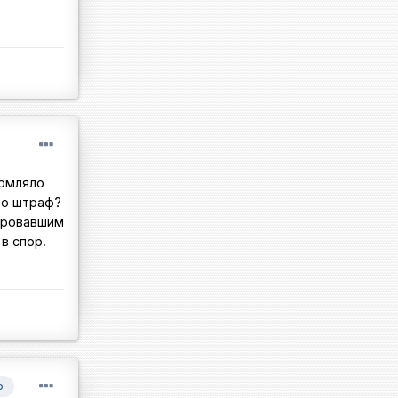
ормляло
то штраф?
рировавшим
в спор.
р