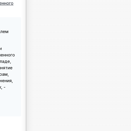
енного
олем
и
менного
ладе,
инятие
рам,
нения,
, -