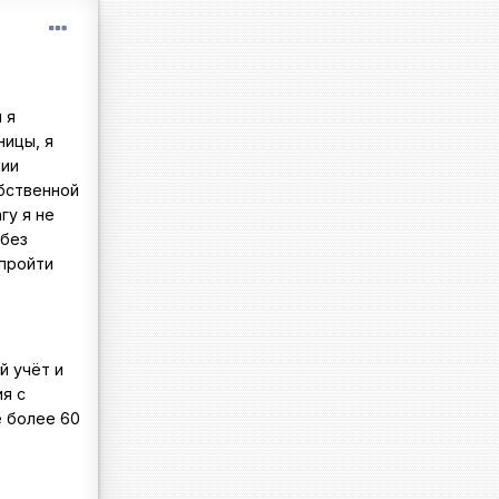
 я
ницы, я
нии
обственной
гу я не
 без
 пройти
й учёт и
я с
е более 60