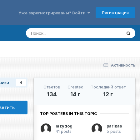
Регистрация
Уже зарегистрированы? Войти
Активность
чики
4
Ответов
Created
Последний ответ
134
14 г
12 г
ветить
TOP POSTERS IN THIS TOPIC
lazydog
paribas
41 posts
5 posts