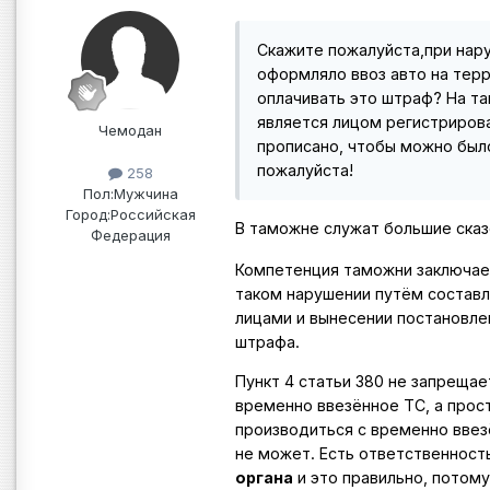
Скажите пожалуйста,при наруш
оформляло ввоз авто на тер
оплачивать это штраф? На та
является лицом регистрирова
Чемодан
прописано, чтобы можно был
пожалуйста!
258
Пол:
Мужчина
Город:
Российская
В таможне служат большие ска
Федерация
Компетенция таможни заключает
таком нарушении путём состав
лицами и вынесении постановлен
штрафа.
Пункт 4 статьи 380 не запреща
временно ввезённое ТС, а прос
производиться с временно ввез
не может. Есть ответственност
органа
и это правильно, потому