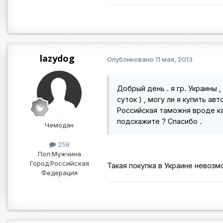
lazydog
Опубликовано
11 мая, 2013
Добрый день . я гр. Украины 
суток ) , могу ли я купить а
Российская таможня вроде ка
подскажите ? Спасибо .
Чемодан
258
Пол:
Мужчина
Город:
Российская
Такая покупка в Украине невозм
Федерация