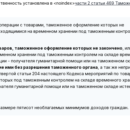
ственность установлена в
<noindex>
части 2 статьи 469 Тамож
операции с товарами, таможенное оформление которых не
 находящимися на временном хранении под таможенным контр
варов, таможенное оформление которых не закончено
, ил
еменном хранении под таможенным контролем на складе вре
ации - получателя гуманитарной помощи или на таможенном ск
ие ими без разрешения таможенного органа
, а так же непр
вертой статьи 204 настоящего Кодекса мероприятий по това
оторых под таможенным контролем на складе временного хра
учателя гуманитарной помощи или на таможенном складе истек
размере пятисот необлагаемых минимумов доходов граждан.