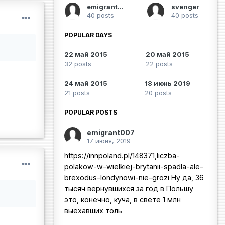
emigrant007
svenger
40 posts
40 posts
POPULAR DAYS
22 май 2015
20 май 2015
32 posts
22 posts
24 май 2015
18 июнь 2019
21 posts
20 posts
POPULAR POSTS
emigrant007
17 июня, 2019
https://innpoland.pl/148371,liczba-
polakow-w-wielkiej-brytanii-spadla-ale-
brexodus-londynowi-nie-grozi Ну да, 36
тысяч вернувшихся за год в Польшу
это, конечно, куча, в свете 1 млн
выехавших толь