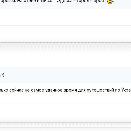
ropolski. На стене написал "Одесса - город-Герой"
.
е)
ько сейчас не самое удачное время для путешествий по Украин