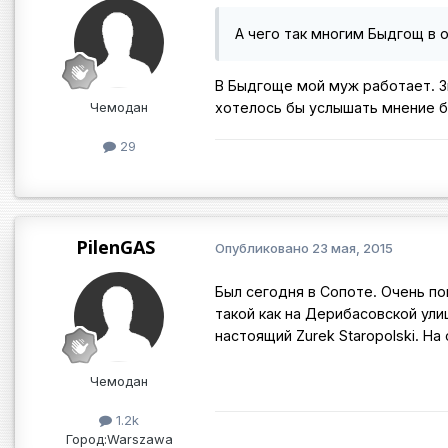
А чего так многим Быдгощ в о
В Быдгоще мой муж работает. З
Чемодан
хотелось бы услышать мнение 
29
PilenGAS
Опубликовано
23 мая, 2015
Был сегодня в Сопоте. Очень п
такой как на Дерибасовской ули
настоящий Zurek Staropolski. Н
Чемодан
1.2k
Город:
Warszawa