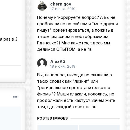
chernigov
17 июня, 2019
Почему игнорируете вопрос? А Вы не
пробовали не по сайтам и "мне друзья
пишут" ориентироваться, а пожить в
таком классном и неотобразимом
я раз в 3
Гданське?) Мне кажется, здесь мы
делимся ОПЫТОМ, а не "в
AlexAG
18 июня, 2019
Вы, наверное, никогда не слышали о
таких словах как "лизинг" или
"региональное представительство
фирмы"? Мыши плакали, кололись, но
продолжали есть кактус? Зачем жить
там, где каждый хочет плюн
POSTED IMAGES