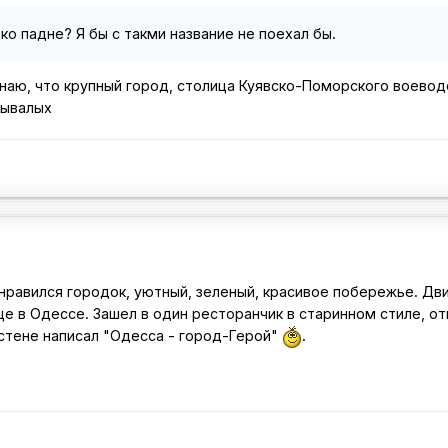
ко падне? Я бы с такми название не поехал бы.
наю, что крупный город, столица Куявско-Поморского воевод
бывалых
онравился городок, уютный, зеленый, красивое побережье. Дв
це в Одессе. Зашел в один ресторанчик в старинном стиле, о
а стене написал "Одесса - город-Герой"
.