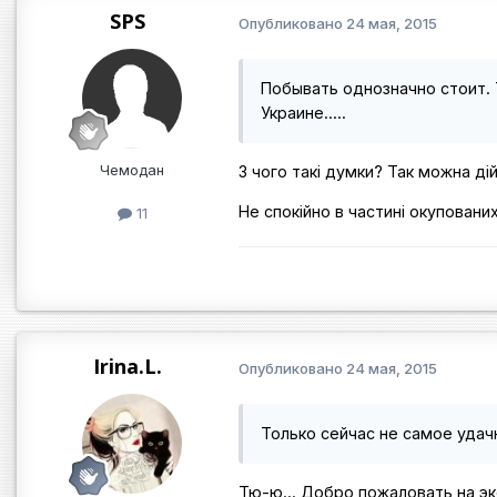
SPS
Опубликовано
24 мая, 2015
Побывать однозначно стоит. 
Украине.....
Чемодан
З чого такі думки? Так можна ді
Не спокійно в частині окуповани
11
Irina.L.
Опубликовано
24 мая, 2015
Только сейчас не самое удачн
Тю-ю... Добро пожаловать на эк