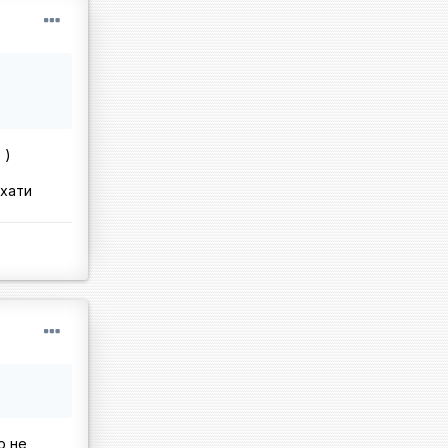
 )
їхати
о не