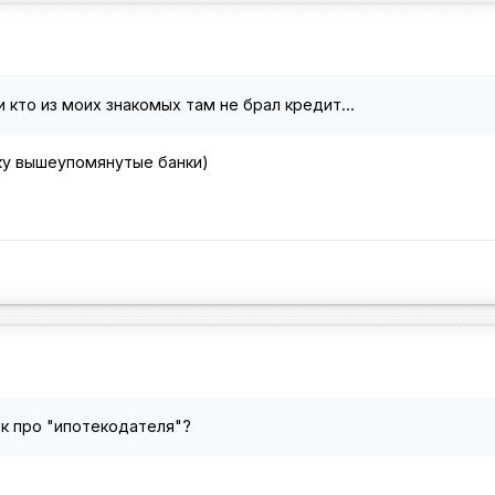
 кто из моих знакомых там не брал кредит...
ку вышеупомянутые банки)
ак про "ипотекодателя"?