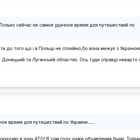
Только сейчас не самое удачное время для путешествий по
йти до того що і в Польщі не спокійно,бо вона межує з Україною
х Донецькій та Луганській областях. Ось туди справді неварто 
ое время для путешествий по Украине.....
скурсию в зону АТО! В том году даже объявления были. Тольк