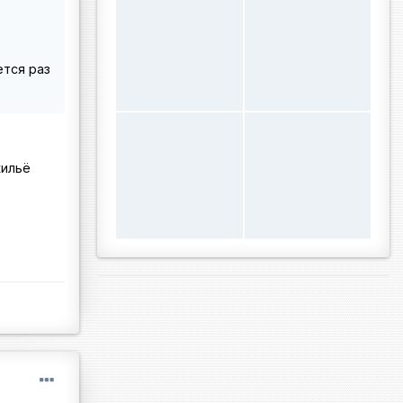
ется раз
жильё