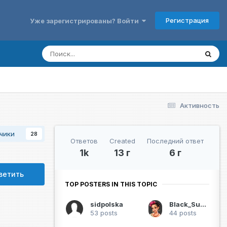
Регистрация
Уже зарегистрированы? Войти
Активность
чики
28
Ответов
Created
Последний ответ
1k
13 г
6 г
ветить
TOP POSTERS IN THIS TOPIC
sidpolska
Black_Sunrise
53 posts
44 posts