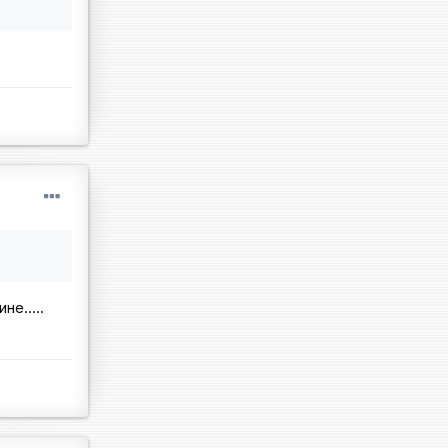
е.....