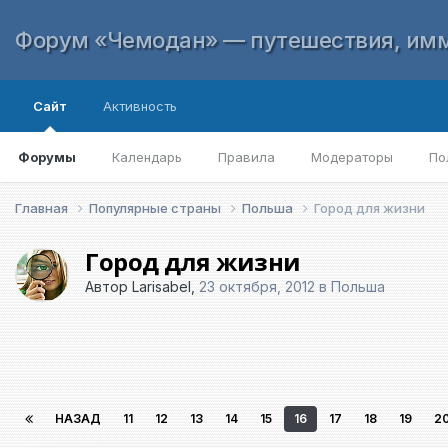
Форум «Чемодан» — путешествия, имм
Сайт
Активность
Форумы
Календарь
Правила
Модераторы
По
Главная
Популярные страны
Польша
Город для жизни
Город для жизни
Автор
Larisabel
,
23 октября, 2012
в
Польша
НАЗАД
11
12
13
14
15
16
17
18
19
2