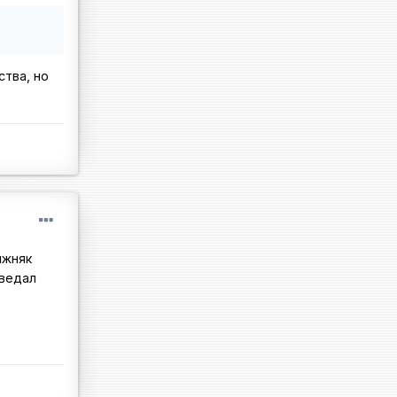
ства, но
ижняк
тведал