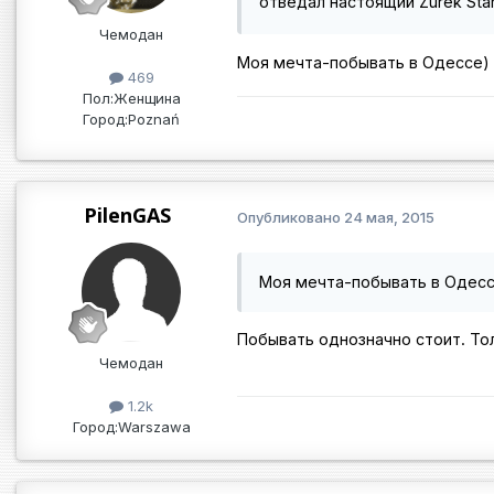
отведал настоящий Zurek Sta
Чемодан
Моя мечта-побывать в Одессе)
469
Пол:
Женщина
Город:
Poznań
PilenGAS
Опубликовано
24 мая, 2015
Моя мечта-побывать в Одесс
Побывать однозначно стоит. Тол
Чемодан
1.2k
Город:
Warszawa