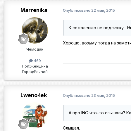
Marrenika
Опубликовано
22 мая, 2015
К сожалению не подскажу.. Ни
Хорошо, возьму тогда на замет
Чемодан
469
Пол:
Женщина
Город:
Poznań
Lweno4ek
Опубликовано
23 мая, 2015
А про ING что-то слышали? К
Слышал.