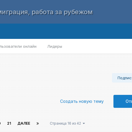
играция, работа за рубежом
льзователи онлайн
Лидеры
Подпис
Создать новую тему
От
0
21
ДАЛЕЕ
Страница 16 из 42