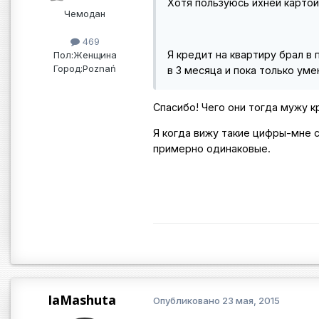
Хотя пользуюсь ихней картой
Чемодан
469
Я кредит на квартиру брал в 
Пол:
Женщина
Город:
Poznań
в 3 месяца и пока только уме
Спасибо! Чего они тогда мужу к
Я когда вижу такие цифры-мне 
примерно одинаковые.
IaMashuta
Опубликовано
23 мая, 2015