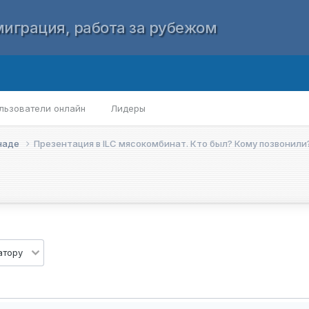
играция, работа за рубежом
льзователи онлайн
Лидеры
анаде
Презентация в ILC мясокомбинат. Кто был? Кому позвонили