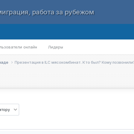
играция, работа за рубежом
льзователи онлайн
Лидеры
анаде
Презентация в ILC мясокомбинат. Кто был? Кому позвонили