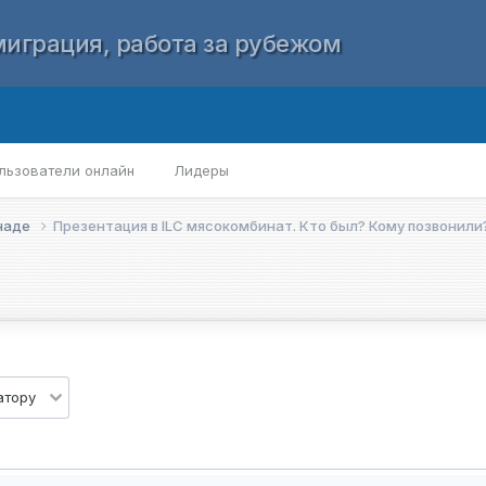
играция, работа за рубежом
льзователи онлайн
Лидеры
анаде
Презентация в ILC мясокомбинат. Кто был? Кому позвонили