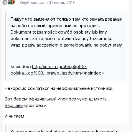
Опубликовано
31 июля, 2013
Пишут что выменяют толкьо тем кто замальдованый
на побыт сталый, временный не проходит.
Dokument tożsamości: dowód osobisty lub inny
dokument ze zdjęciem potwierdzający tożsamość
wraz z zaświadczeniem o zameldowaniu na pobyt stały
<noindex>
http://info-migrator.pl/pl-5-
polska__og%C3...prawo_jazdy.htm
</noindex>
Нехорошо ссылаться на неофициальные источники.
Вот берём официальный
<noindex>
ужонд мяста
Варшавы
</noindex>
.
И читаем
Kserokopia karty pobytu, wizy lub innego dokumentu