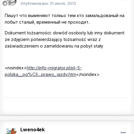
Опубликовано
31 июля, 2013
Пишут что выменяют толкьо тем кто замальдованый на
побыт сталый, временный не проходит.
Dokument tożsamości: dowód osobisty lub inny dokument
ze zdjęciem potwierdzający tożsamość wraz z
zaświadczeniem o zameldowaniu na pobyt stały
<noindex>
http://info-migrator.pl/pl-5-
polska__og%C3...prawo_jazdy.htm
</noindex>
Lweno4ek