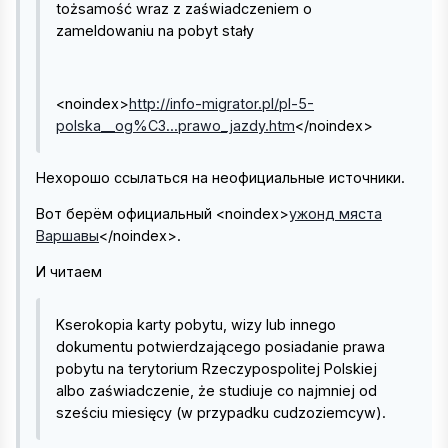
tożsamość wraz z zaświadczeniem o
zameldowaniu na pobyt stały
<noindex>
http://info-migrator.pl/pl-5-
polska__og%C3...prawo_jazdy.htm
</noindex>
Нехорошо ссылаться на неофициальные источники.
Вот берём официальный
<noindex>
ужонд мяста
Варшавы
</noindex>
.
И читаем
Kserokopia karty pobytu, wizy lub innego
dokumentu potwierdzającego posiadanie prawa
pobytu na terytorium Rzeczypospolitej Polskiej
albo zaświadczenie, że studiuje co najmniej od
sześciu miesięcy (w przypadku cudzoziemcуw).