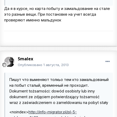
Да я в курсе, но карта побыту и замальдование на стале
это разные вещи. При постановке на учет всегда
проверяют именно мальдунок
Smalex
Опубликовано
1 августа, 2013
Пишут что выменяют толкьо тем кто замальдованый
на побыт сталый, временный не проходит.
Dokument tożsamości: dowód osobisty lub inny
dokument ze zdjęciem potwierdzający tożsamość
wraz z zaświadczeniem o zameldowaniu na pobyt stały
<noindex>
http://info-migrator.pl/pl-5-