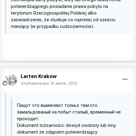
potwierdzającego posiadanie prawa pobytu na
terytorium Rzeczypospolitej Polskiej albo
zaświadczenie, że studiuje co najmniej od sześciu
miesięcy (w przypadku cudzoziemców).
Larten Krakow
Опубликовано
31 июля, 2013
Пишут что выменяют толкьо тем кто
замальдованый на побыт сталый, временный не
проходит.
Dokument tożsamości: dowуd osobisty lub inny
dokument ze zdjęciem potwierdzający