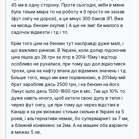
45 км в одну сторону. Проте сьогодні, якби в мене
була тільки мікра то на роботу я б просто не заїхав
(фут снігу на дорозі), а це мінус 300 баксів ЗП. Вже
на місяць бензин окупив ) А ще не зміг би малого в
садочок відвезти і тд і тп.
Крім того ціни на бензин тут насправді дуже малі, і
що важливо ринкові. В Україні, коли долар підскочив
ціна пішла до 28 грн за літр в 2014-15му і відтоді
особливо не рухалася, при тому що дол відкотився
трохи, ціна на нафту впала до відємних значень і тд.
Більше того, якщо ми вже порівнюємо, в 2014му мій
брат заробляв десь 2500 грн, і на бензин на його
Ланус ішло десь 1500-1800 грн в міс. Так що 10% то
дуже навіть нічого, щоб катати свою дупу в теплі і
через фут снігу, це при тому що через відстані в
Канаді я за рік виїзжаю стільки скільки в Україні за 5
років, і альтернативи немає, бо супермаркет за 7 км,
а ближній конвініенс за 2км. А на машині оба варіанти
в межах 5 хв.