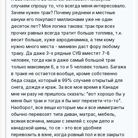
случаем спрошу то, что всегда меня интересовало.
Зачем нужен трак? Почему реднеки и местные
кануки его покупают миллионами уже не один
десяток лет? Моя логика такова: трак при всех
прочих равных всегда тратит больше топлива, т.к.
весит больше, хуже аэродинамика, а тем кому
нужно много места - минивэн даст фору любому
траку. Да даже 3-х рядные СУВ вместят 7-8
человек, тогда как в даже самый большой трак
только максимум 6, а то и 5 человек только. Багажа
в траке не остается вообще, кроме собственно
беда сзади, который в 99% случаев открытый для
снега, дождя и краж. За все мое время в Канаде
мне ни разу не пришлось сказать: "вот хорошо бы у
меня был трак и тогда я бы мог перезети что-то".
Наоборот, все вещи которые мы и все иммигранты
обычно перевозят типа диван, матрас, мебель,
всякая всячина, мешки с землей с хоум депо и
канадской шины, то се - это все удобнее
перевозить в вэне, когда ровный пол и все закрыто