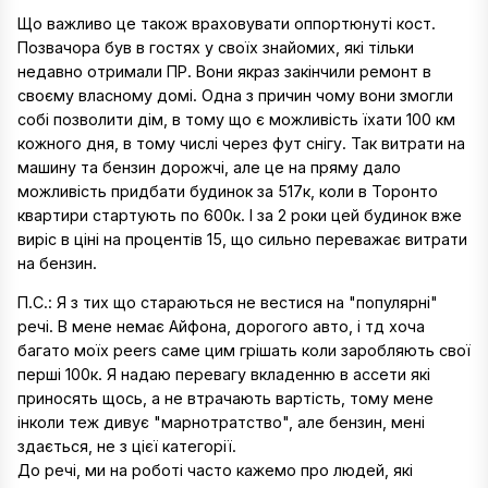
Що важливо це також враховувати оппортюнуті кост.
Позвачора був в гостях у своїх знайомих, які тільки
недавно отримали ПР. Вони якраз закінчили ремонт в
своєму власному домі. Одна з причин чому вони змогли
собі позволити дім, в тому що є можливість їхати 100 км
кожного дня, в тому числі через фут снігу. Так витрати на
машину та бензин дорожчі, але це на пряму дало
можливість придбати будинок за 517к, коли в Торонто
квартири стартують по 600к. І за 2 роки цей будинок вже
виріс в ціні на процентів 15, що сильно переважає витрати
на бензин.
П.С.: Я з тих що стараються не вестися на "популярні"
речі. В мене немає Айфона, дорогого авто, і тд хоча
багато моїх peers саме цим грішать коли заробляють свої
перші 100к. Я надаю перевагу вкладенню в ассети які
приносять щось, а не втрачають вартість, тому мене
інколи теж дивує "марнотратство", але бензин, мені
здається, не з цієї категорії.
До речі, ми на роботі часто кажемо про людей, які