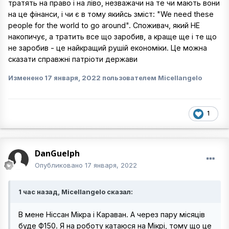
тратять на право і на ліво, незважачи на те чи мають вони
на це фінанси, і чи є в тому якийсь зміст: "We need these
people for the world to go around". Споживач, який НЕ
накопичує, а тратить все що заробив, а краще ще і те що
не заробив - це найкращий рушій економіки. Це можна
сказати справжні патріоти держави
Изменено
17 января, 2022
пользователем Micellangelo
1
DanGuelph
Опубликовано
17 января, 2022
1 час назад, Micellangelo сказал:
В мене Ніссан Мікра і Караван. А через пару місяців
буде Ф150. Я на роботу катаюся на Мікрі, тому що це