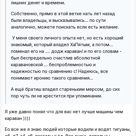
лишних денег и времени.
Собственно, прямо в этой ветке нать лет назад
были владельцы, и высказывались... по сути
аналогично, можете поискать если есть желание.
У меня своего личного опыта нет, но есть хороший
знакомый, который владел ХаПятым, а потом...
поменал его на .... додж караван! и по его словам -
был беспредельно счастлив абсолютной
каравановской ... беспроблемностью и
надежностью по сравнению с! Надеюсь, все
понимают иронию такого сравнения...
А ещё братиш владел стареньким мерсом, до сих
пор чуть ли не крестится при упоминании.
Я уже давно понял что для вас нет лучше машины чем
караван ))))
Ео все же я знаю людей которые водили и водят тигуаны,
q5, q7, a4, a6, пассаты и тд. Все очень довольны.