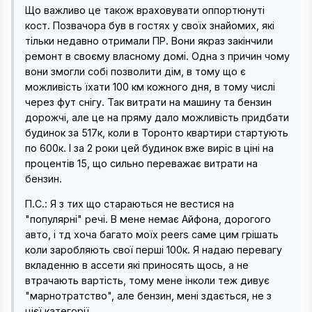
Що важливо це також враховувати оппортюнуті
кост. Позвачора був в гостях у своїх знайомих, які
тільки недавно отримали ПР. Вони якраз закінчили
ремонт в своєму власному домі. Одна з причин чому
вони змогли собі позволити дім, в тому що є
можливість їхати 100 км кожного дня, в тому числі
через фут снігу. Так витрати на машину та бензин
дорожчі, але це на пряму дало можливість придбати
будинок за 517к, коли в Торонто квартири стартують
по 600к. І за 2 роки цей будинок вже виріс в ціні на
процентів 15, що сильно переважає витрати на
бензин.
П.С.: Я з тих що стараються не вестися на
"популярні" речі. В мене немає Айфона, дорогого
авто, і тд хоча багато моїх peers саме цим грішать
коли заробляють свої перші 100к. Я надаю перевагу
вкладенню в ассети які приносять щось, а не
втрачають вартість, тому мене інколи теж дивує
"марнотратство", але бензин, мені здається, не з
цієї категорії.