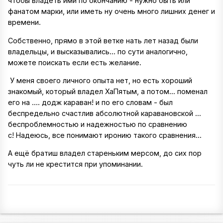
чтобы владеть ими по окончанию - нужно быть или
фанатом марки, или иметь ну очень много лишних денег и
времени.
Собственно, прямо в этой ветке нать лет назад были
владельцы, и высказывались... по сути аналогично,
можете поискать если есть желание.
У меня своего личного опыта нет, но есть хороший
знакомый, который владел ХаПятым, а потом... поменал
его на .... додж караван! и по его словам - был
беспредельно счастлив абсолютной каравановской ...
беспроблемностью и надежностью по сравнению
с! Надеюсь, все понимают иронию такого сравнения...
А ещё братиш владел стареньким мерсом, до сих пор
чуть ли не крестится при упоминании.