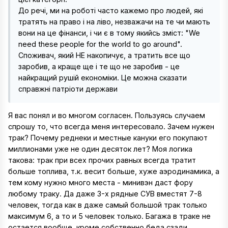
До речі, ми на роботі часто кажемо про людей, які
тратять на право і на ліво, незважачи на те чи мають
вони на це фінанси, і чи є в тому якийсь зміст: "We
need these people for the world to go around".
Споживач, який НЕ накопичує, а тратить все що
заробив, а краще ще і те що не заробив - це
найкращий рушій економіки. Це можна сказати
справжні патріоти держави
Я вас понял и во многом согласен. Пользуясь случаем
спрошу то, что всегда меня интересовало. Зачем нужен
трак? Почему реднеки и местные кануки его покупают
миллионами уже не один десяток лет? Моя логика
такова: трак при всех прочих равных всегда тратит
больше топлива, т.к. весит больше, хуже аэродинамика, а
тем кому нужно много места - минивэн даст фору
любому траку. Да даже 3-х рядные СУВ вместят 7-8
человек, тогда как в даже самый большой трак только
максимум 6, а то и 5 человек только. Багажа в траке не
остается вообще, кроме собственно беда сзади,