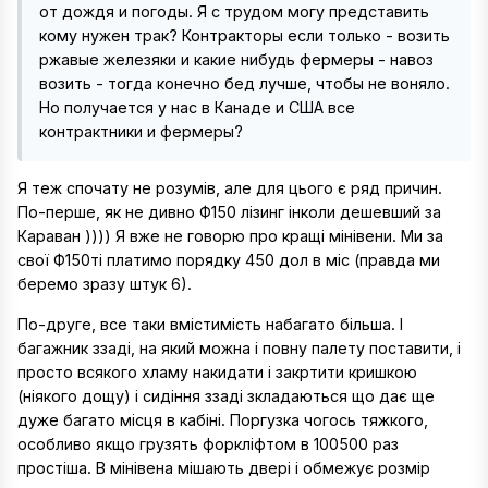
от дождя и погоды. Я с трудом могу представить
кому нужен трак? Контракторы если только - возить
ржавые железяки и какие нибудь фермеры - навоз
возить - тогда конечно бед лучше, чтобы не воняло.
Но получается у нас в Канаде и США все
контрактники и фермеры?
Я теж спочату не розумів, але для цього є ряд причин.
По-перше, як не дивно Ф150 лізинг інколи дешевший за
Караван )))) Я вже не говорю про кращі мінівени. Ми за
свої Ф150ті платимо порядку 450 дол в міс (правда ми
беремо зразу штук 6).
По-друге, все таки вмістимість набагато більша. І
багажник ззаді, на який можна і повну палету поставити, і
просто всякого хламу накидати і закртити кришкою
(ніякого дощу) і сидіння ззаді зкладаються що дає ще
дуже багато місця в кабіні. Поргузка чогось тяжкого,
особливо якщо грузять форкліфтом в 100500 раз
простіша. В мінівена мішають двері і обмежує розмір