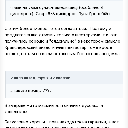
я мав на увазі сучасні американці (особливо 4
циліндрові). Старі 6-8 циліндрові були бронебійні
С этим более-менее готов согласиться.
Поэтому и
предлагал выше джиэмы только с шестерками, т.к. они
получились хорошо и "олдскульно" в некотором смысле.
Крайслеровский аналогичный пентастар тоже вроде
неплох, но там со всем остальным бывают нюансы, мда.
2 часа назад, mps3132 сказал:
а как же немцы ????
В америке - это машины для сильных духом.... и
кошельком.
Безусловно хороши... пока находятся на гарантии, а вот