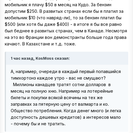
мобильник я плачу $50 в месяц на Кудо. За бензин
допустим $250. В развитых странах если бы я платил за
мобильник $10 (что навряд-ли), то за бензин платил бы
$500 (или хотя бы даже $400) - в итоге я бы все равно
был беднее в развитых странах, чем в Канаде. Несмотря
на это во Франции вон демонстранты больше года права
качают. В Казахстане и т.д. тоже.
1 час назад, KosMoss сказал:
А, например, очереди в каждый первый попавшийся
тимхортонз каждое утро - вас не смущают?
Миллионы канадцев тратят сотни долларов в
месяц на полную хню. Например на лотерейные
билеты и покупки всякой всячины на тех же
заправках за пятерную цену от валмарта и ко.
Общество потребления. Когда денег много (и легка
доступность дешевых кредитов) а интересов мало
- почему бы и не тратить.