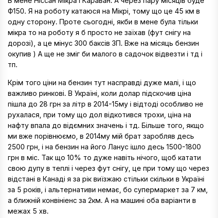
В мене Ніссан Мікра і Караван. А через пару місяців буде
Ф150. Я на роботу катаюся на Мікрі, тому що це 45 км в
одну сторону. Проте сьогодні, якби в мене була тільки
мікра то на роботу я б просто не заїхав (фут снігу на
дорозі), а це мінус 300 баксів ЗП. Вже на місяць бензин
окупив ) А ще не зміг би малого в садочок відвезти і тд і
тп.
Крім того ціни на бензин тут насправді дуже малі, і що
важливо ринкові. В Україні, коли долар підскочив ціна
пішла до 28 грн за літр в 2014-15му і відтоді особливо не
рухалася, при тому що дол відкотився трохи, ціна на
нафту впала до відємних значень і тд. Більше того, якщо
ми вже порівнюємо, в 2014му мій брат заробляв десь
2500 грн, і на бензин на його Ланус ішло десь 1500-1800
грн в міс. Так що 10% то дуже навіть нічого, щоб катати
свою дупу в теплі і через фут снігу, це при тому що через
відстані в Канаді я за рік виїзжаю стільки скільки в Україні
за 5 років, і альтернативи немає, бо супермаркет за 7 км,
а ближній конвініенс за 2км. А на машині оба варіанти в
межах 5 хв.