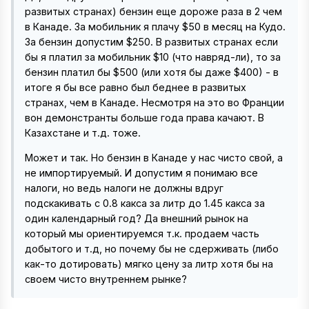
развитых странах) бензин еще дороже раза в 2 чем
в Канаде. За мобильник я плачу $50 в месяц на Кудо.
За бензин допустим $250. В развитых странах если
бы я платил за мобильник $10 (что навряд-ли), то за
бензин платил бы $500 (или хотя бы даже $400) - в
итоге я бы все равно был беднее в развитых
странах, чем в Канаде. Несмотря на это во Франции
вон демонстранты больше года права качают. В
Казахстане и т.д. тоже.
Может и так. Но бензин в Канаде у нас чисто свой, а
не импортируемый. И допустим я понимаю все
налоги, но ведь налоги не должны вдруг
подскакивать с 0.8 какса за литр до 1.45 какса за
один календарный год? Да внешний рынок на
который мы ориентируемся т.к. продаем часть
добытого и т.д, но почему бы не сдерживать (либо
как-то дотировать) мягко цену за литр хотя бы на
своем чисто внутреннем рынке?