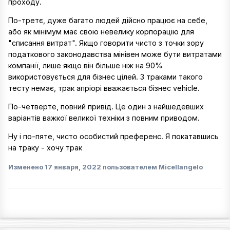
проходу.
По-третє, дуже багато людей дійсно працює на себе,
або як мінімум має свою невелику корпорацію для
"списання витрат". Якщо говорити чисто з точки зору
податкового законодавства мінівен може бути витратами
компанії, лише якщо він більше ніж на 90%
використовується для бізнес цілей. З траками такого
тесту немає, трак апріорі вважається бізнес vehicle.
По-четверте, повний привід. Це один з найшедевших
варіантів важкої великої техніки з повним приводом.
Ну і по-пяте, чисто особистий преференс. Я покатавшись
на траку - хочу трак
Изменено
17 января, 2022
пользователем Micellangelo