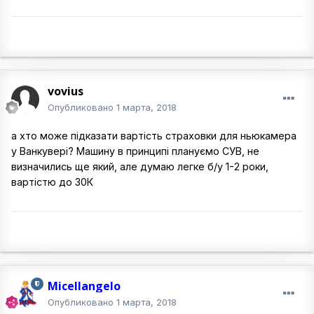
vovius
Опубликовано
1 марта, 2018
а хто може підказати вартість страховки для ньюкамера
у Ванкувері? Машину в принципі плануємо СУВ, не
визначились ще який, але думаю легке б/у 1-2 роки,
вартістю до 30К
Micellangelo
Опубликовано
1 марта, 2018