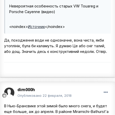
Невероятная особенность старых VW Touareg и
Porsche Cayenne (видео)
<noindex>
Источник
</noindex>
Да, походження води не однозначне, вона чиста, якби
утоплінік, була би каламуть. Я думаю Це або сніг талий,
або дощ. Значить десь є конструктивний недолік. Отвір.
dim000h
Опубликовано
22 февраля, 2018
В Нью-Брансвике этой зимой было много снега, и будет
еще больше, аж до апреля. В районе Miramichi-Bathurst'a