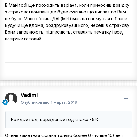
В Манітобі ще проходить варіант, коли приносиш довідку
з страхової компанії де буде сказано що виплат по Вам
не було. Манітобська ДАІ (MPI) має на свому сайті бланк.
Будучи ще вдома, роздруковуэш його, несеш в страхову.
Вони заповнюють, підписиють, ставлять печатку і все,
папірчик готовий.
VadimI
Опубликовано
1 марта, 2018
Каждый подтвержденый год стажа -5%
Очень заметная скидка только более 6 (лучше 10) лет