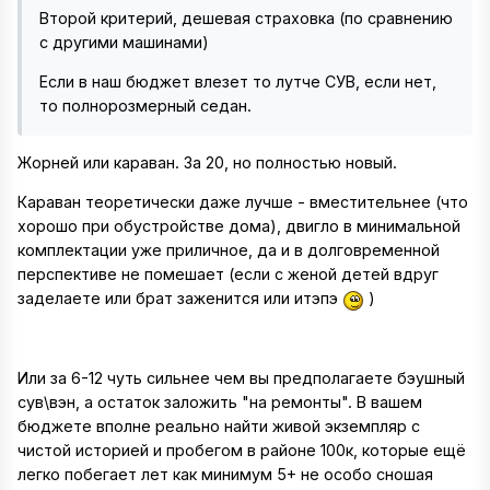
Второй критерий, дешевая страховка (по сравнению
с другими машинами)
Если в наш бюджет влезет то лутче СУВ, если нет,
то полнорозмерный седан.
Жорней или караван. За 20, но полностью новый.
Караван теоретически даже лучше - вместительнее (что
хорошо при обустройстве дома), двигло в минимальной
комплектации уже приличное, да и в долговременной
перспективе не помешает (если с женой детей вдруг
заделаете или брат заженится или итэпэ
)
Или за 6-12 чуть сильнее чем вы предполагаете бэушный
сув\вэн, а остаток заложить "на ремонты". В вашем
бюджете вполне реально найти живой экземпляр с
чистой историей и пробегом в районе 100к, которые ещё
легко побегает лет как минимум 5+ не особо сношая