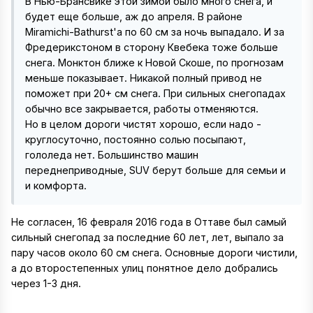
В Нью-Брансвике этой зимой было много снега, и
будет еще больше, аж до апреля. В районе
Miramichi-Bathurst'a по 60 см за ночь выпадало. И за
Фредерикстоном в сторону Квебека тоже больше
снега. Монктон ближе к Новой Скоше, по прогнозам
меньше показывает. Никакой полный привод не
поможет при 20+ см снега. При сильных снегопадах
обычно все закрывается, работы отменяются.
Но в целом дороги чистят хорошо, если надо -
круглосуточно, постоянно солью посыпают,
гололеда нет. Большинство машин
переднеприводные, SUV берут больше для семьи и
и комфорта.
Не согласен, 16 февраля 2016 года в Оттаве был самый
сильный снегопад за последние 60 лет, лет, выпало за
пару часов около 60 см снега. Основные дороги чистили,
а до второстепенных улиц понятное дело добрались
через 1-3 дня.