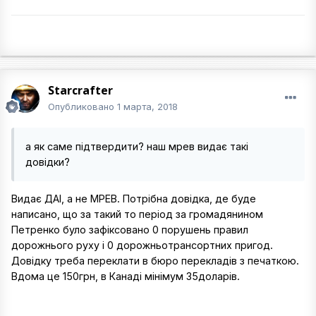
Starcrafter
Опубликовано
1 марта, 2018
а як саме підтвердити? наш мрев видає такі
довідки?
Видає ДАІ, а не МРЕВ. Потрібна довідка, де буде
написано, що за такий то період за громадянином
Петренко було зафіксовано 0 порушень правил
дорожнього руху і 0 дорожньотрансортних пригод.
Довідку треба переклати в бюро перекладів з печаткою.
Вдома це 150грн, в Канаді мінімум 35доларів.