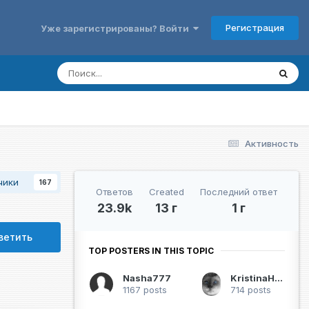
Регистрация
Уже зарегистрированы? Войти
Активность
чики
167
Ответов
Created
Последний ответ
23.9k
13 г
1 г
ветить
TOP POSTERS IN THIS TOPIC
Nasha777
KristinaHawks
1167 posts
714 posts