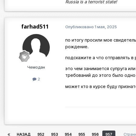
Russia is a terrorist state!
farhad511
Опубликовано
1 мая, 2025
по итогу просили мое свидетел
рождение.
подскажите а что отправлять в ра
Чемодан
это чем занимается супруга ил
требований до этого было одно
2
может кто в курсе буду признат
НАЗАД
952
953
954
955
956
957
Стран