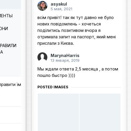
asyakul
5 мая, 2021
МЕНТЫ
всім привіт! так як тут давно не було
нових повідомлень - хочеться
ОНИ
поділитись позитивом вчора я
отримала запит на паспорт, який мені
прислали з Києва.
ПРАВИЛИ
ЗА
MarynaHarris
13 января, 2019
Мы ждали ответа 2,5 месяца , а потом
пошло быстро ))))
правити їм
POSTED IMAGES