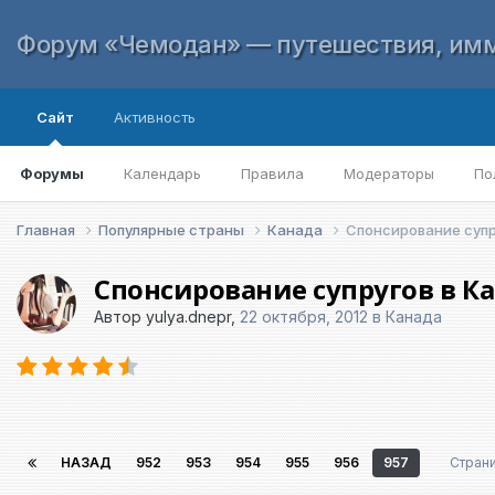
Форум «Чемодан» — путешествия, имм
Сайт
Активность
Форумы
Календарь
Правила
Модераторы
По
Главная
Популярные страны
Канада
Спонсирование супр
Спонсирование супругов в К
Автор
yulya.dnepr
,
22 октября, 2012
в
Канада
НАЗАД
952
953
954
955
956
957
Стран