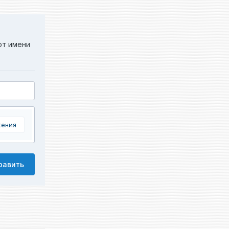
от имени
жения
равить