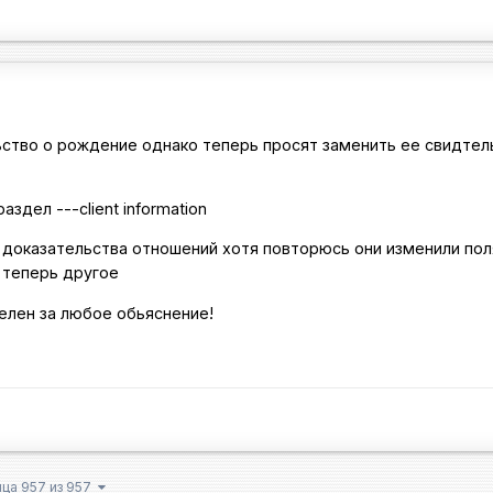
ьство о рождение однако теперь просят заменить ее свидтел
здел ---client information
и доказательства отношений хотя повторюсь они изменили пол
 теперь другое
елен за любое обьяснение!
ица 957 из 957