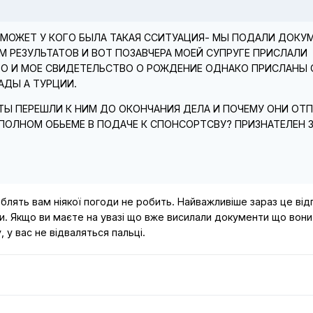
 МОЖЕТ У КОГО БЫЛА ТАКАЯ ССИТУАЦИЯ- МЫ ПОДАЛИ ДОКУ
М РЕЗУЛЬТАТОВ И ВОТ ПОЗАВЧЕРА МОЕЙ СУПРУГЕ ПРИСЛАЛИ
ВО И МОЕ СВИДЕТЕЛЬСТВО О РОЖДЕНИЕ ОДНАКО ПРИСЛАНЫ 
АДЫ А ТУРЦИИ.
Ы ПЕРЕШЛИ К НИМ ДО ОКОНЧАНИЯ ДЕЛА И ПОЧЕМУ ОНИ ОТ
 ПОЛНОМ ОБЬЕМЕ В ПОДАЧЕ К СПОНСОРТСВУ? ПРИЗНАТЕЛЕН 
блять вам ніякої погоди не робить. Найважливіше зараз це від
и. Якщо ви маєте на увазі що вже висилали документи що вони
, у вас не відваляться пальці.