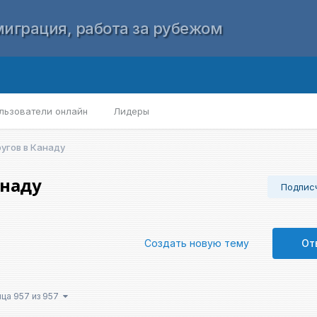
играция, работа за рубежом
льзователи онлайн
Лидеры
угов в Канаду
анаду
Подпис
Создать новую тему
От
ица 957 из 957