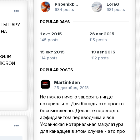
Phoenixbird
LoraG
684 posts
681 posts
POPULAR DAYS
НТЫ ПАРУ
 НА
1 окт 2015
26 авг 2015
145 posts
115 posts
15 окт 2015
19 авг 2015
ВИЛИ
114 posts
112 posts
 ЛЮБОЙ
POPULAR POSTS
MartinEden
25 декабря, 2018
Не нужно ничего заверять нигде
нотариально. Для Канады это просто
бессмысленно. Делаете перевод с
аффидавитом переводчика и все.
Украинская нотариальная макулатура
для канадцев в этом случае - это про