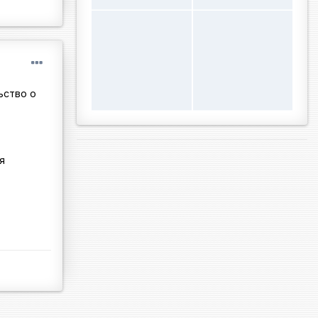
ьство о
я