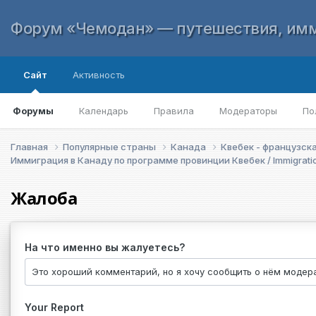
Форум «Чемодан» — путешествия, имм
Сайт
Активность
Форумы
Календарь
Правила
Модераторы
По
Главная
Популярные страны
Канада
Квебек - французск
Иммиграция в Канаду по программе провинции Квебек / Immigrati
Жалоба
На что именно вы жалуетесь?
Your Report