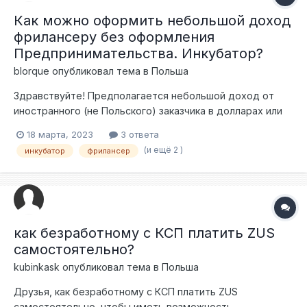
Как можно оформить небольшой доход
фрилансеру без оформления
Предпринимательства. Инкубатор?
blorque
опубликовал тема в
Польша
Здравствуйте! Предполагается небольшой доход от
иностранного (не Польского) заказчика в долларах или
евро. Сумма - от 2000 до 3000 злотых в месяц Заказчик,
18 марта, 2023
3 ответа
естественно, не может предложить умову о праце, или
(и ещё 2 )
инкубатор
фрилансер
подобный контракт. Подскажите, пожалуйста способы,
как можно правильно оформить этот доход, но без
оформления предпринимательства или спулки? Очень
желательно, чтобы такой вариант оформления
подходил Ужонду, как подтверждение источника
как безработному с КСП платить ZUS
дохода. Какие могут быть варианты? Кто что знает про
инкубаторы? Есть ли фирмы, которые могут оформить
самостоятельно?
мне, например, умову о правце, а деньги принчть на
kubinkask
опубликовал тема в
Польша
свой расчетный счет? Естественно, налоги я беру на
Друзья, как безработному с КСП платить ZUS
себя! Спасибо! Очень буду ждать совета или
самостоятельно, чтобы иметь возможность
практической помощи.