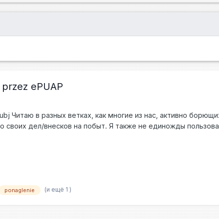
e przez ePUAP
bj Читаю в разных ветках, как многие из нас, активно борющ
 своих дел/внесков на побыт. Я также не единожды пользовал
рины где смотрел... Прошу поделиться Вашим опытом, спасибо!
(и ещё 1 )
ponaglenie