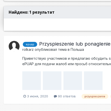
Найдено: 1 результат
Przyspieszenie lub ponagleni
epuap
rolkarz
опубликовал тема в
Польша
Приветствую участников и предлагаю обсудить su
ePUAP для подачи жалоб или просьб относительно
об ускорении, понять не могу.... Во вложении ск
3 июня, 2020
90 ответов
przyspieszenie