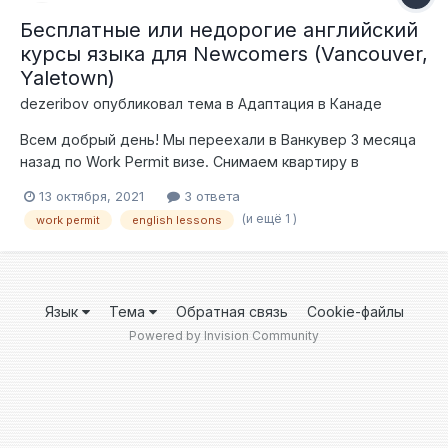
Бесплатные или недорогие английский
курсы языка для Newcomers (Vancouver,
Yaletown)
dezeribov
опубликовал тема в
Адаптация в Канаде
Всем добрый день! Мы переехали в Ванкувер 3 месяца
назад по Work Permit визе. Снимаем квартиру в
Yaletown, Vancouver. Более-менне закрыли основные
13 октября, 2021
3 ответа
вопросы - MSP, SIN, bank accounts, insurances, road test.
(и ещё 1 )
work permit
english lessons
Но мы не можем найти пока бесплатные английские
курсы (или недорогие) для тех кто не очень хорошо
знает английский язык (beginner elementary). Если у вас
есть на примете какие-либо курсы пожалуйста
Язык
Тема
Обратная связь
Cookie-файлы
подскажите. Речь не идет про курсы для получения
Powered by Invision Community
роботы, а просто повседневный английский. PS: и еще
если у котого будет совет по поводу пособия на детей
при наличии только Work Permit - пожалуйста напишите.
Заранее спасибо!