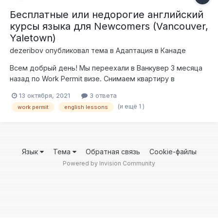
Бесплатные или недорогие английский
курсы языка для Newcomers (Vancouver,
Yaletown)
dezeribov
опубликовал тема в
Адаптация в Канаде
Всем добрый день! Мы переехали в Ванкувер 3 месяца
назад по Work Permit визе. Снимаем квартиру в
Yaletown, Vancouver. Более-менне закрыли основные
13 октября, 2021
3 ответа
вопросы - MSP, SIN, bank accounts, insurances, road test.
(и ещё 1 )
work permit
english lessons
Но мы не можем найти пока бесплатные английские
курсы (или недорогие) для тех кто не очень хорошо
знает английский язык (beginner elementary). Если у вас
есть на примете какие-либо курсы пожалуйста
Язык
Тема
Обратная связь
Cookie-файлы
подскажите. Речь не идет про курсы для получения
Powered by Invision Community
роботы, а просто повседневный английский. PS: и еще
если у котого будет совет по поводу пособия на детей
при наличии только Work Permit - пожалуйста напишите.
Заранее спасибо!