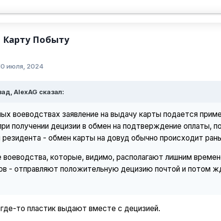
 Карту Побыту
10 июля, 2024
зад, AlexAG сказал:
ых воеводствах заявление на выдачу карты подается пример
ри получении децизии в обмен на подтверждение оплаты, по
 резидента - обмен карты на довуд обычно происходит рань
 воеводства, которые, видимо, располагают лишним времен
ов - отправляют положительную децизию почтой и потом жд
о где-то пластик выдают вместе с децизией.