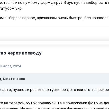
оставляли по нужному формуляру? В зус пуе на выбор есть 
татусом укр.
ом выбирала первое, признавали очень быстро, без вопросов 
во через воеводу
13 июля, 2024
д, Kate1 сказал:
 фото, нужно ли реально актуальное фото или кто то прикр
о на телефон, чуток подшаманьте в приложении Фото на до
 злотувку. На довуд местные также фоткаются на телефон, а