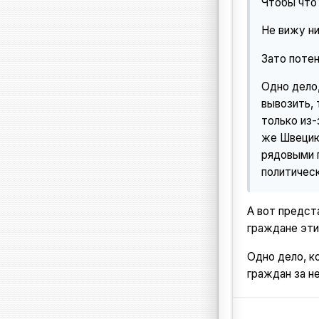
Чтобы что?
Не вижу ни
Зато поте
Одно дело,
вывозить, 
только из-
же Швецию
рядовыми 
политичес
А вот предст
граждане эти
Одно дело, к
граждан за н