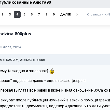
публикованные Анюта90
2
3
4
5
6
7
8
9
ДАЛЕЕ
Страница 4 из
dzina 800plus
13 июля, 2024
4 в 1:20 AM, AlexAG сказал:
му (а заодно и заголовок)
сезон" подавался давно - еще в начале февраля
первая выплата все равно в июне и зная отношение ЗУСа ко 
, аккурат после публикации измнений в закон о помощи гра
- предоставить документы, подтверждающие, что дети учат