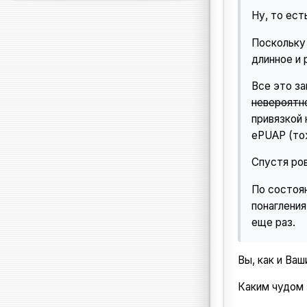
Ну, то ест
Поскольку 
длинное и 
Все это за
невероятн
привязкой 
ePUAP (то
Спустя ров
По состоян
понагления
еще раз.
Вы, как и Ва
Каким чудом 