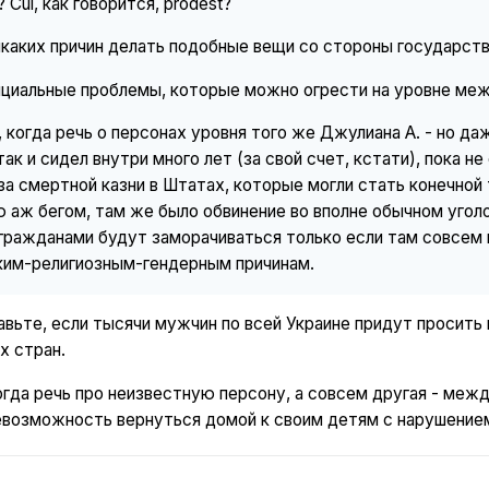
 Cui, как говорится, prodest?
каких причин делать подобные вещи со стороны государств
нциальные проблемы, которые можно огрести на уровне ме
 когда речь о персонах уровня того же Джулиана А. - но да
так и сидел внутри много лет (за свой счет, кстати), пока н
за смертной казни в Штатах, которые могли стать конечной 
 аж бегом, там же было обвинение во вполне обычном угол
гражданами будут заморачиваться только если там совсем 
ким-религиозным-гендерным причинам.
авьте, если тысячи мужчин по всей Украине придут просить 
х стран.
огда речь про неизвестную персону, а совсем другая - ме
евозможность вернуться домой к своим детям с нарушение