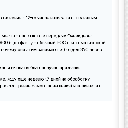
хновение - 12-го числа написал и отправил им
х места -
спортлото и передачу Очевидное-
 800+ (по факту - обычный POG с автоматической
, почему они этим занимаются) отдел ЗУС через
жно и выплаты благополучно признаны.
о же, жду еще неделю (7 дней на обработку
рассмотрение самого понагления) и попинаю их