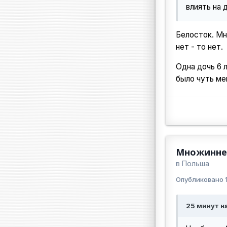
влиять на
Белосток. Мн
нет - то нет.
Одна дочь 6 
было чуть ме
Множинне 
в
Польша
Опубликовано
25 минут на