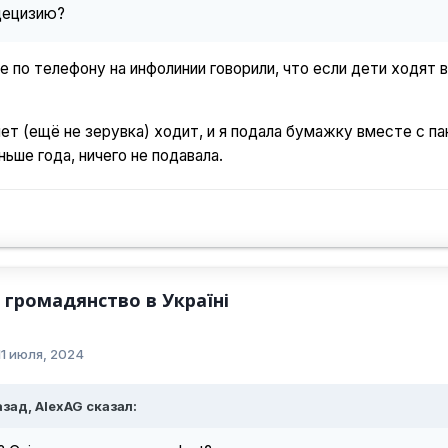
 децизию?
е по телефону на инфолинии говорили, что если дети ходят в
лет (ещё не зерувка) ходит, и я подала бумажку вместе с 
ньше года, ничего не подавала.
громадянство в Україні
11 июля, 2024
зад, AlexAG сказал: