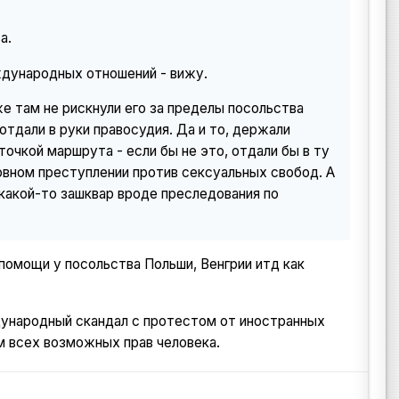
а.
ждународных отношений - вижу.
же там не рискнули его за пределы посольства
е отдали в руки правосудия. Да и то, держали
точкой маршрута - если бы не это, отдали бы в ту
овном преступлении против сексуальных свобод. А
какой-то зашквар вроде преследования по
помощи у посольства Польши, Венгрии итд как
ждународный скандал с протестом от иностранных
м всех возможных прав человека.