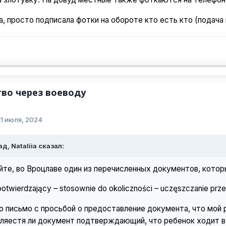
ла, просто подписала фотки на обороте кто есть кто (подача
во через воеводу
11 июля, 2024
д, Nataliia сказал:
йте, во Вроцлаве один из перечисленных документов, кото
twierdzający – stosownie do okoliczności – uczęszczanie przez
 письмо с просьбой о предоставление документа, что мой 
вляестя ли документ подтверждающий, что ребенок ходит в