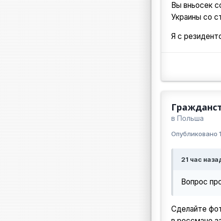
Вы вньосек с
Украины со с
Я с резидент
Гражданст
в
Польша
Опубликовано
21 час наза
Вопрос про
Сделайте фот
в россмане за