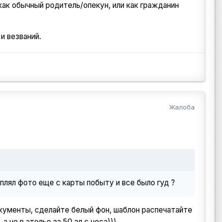
как обычный родитель/опекун, или как гражданин
и везваний.
Жалоба
еплял фото еще с карты побыту и все было гуд ?
кументы, сделайте белый фон, шаблон распечатайте
 не в ателье за 50 зл с носа)))