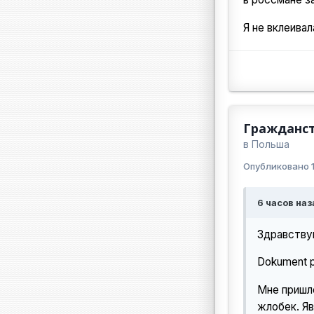
Я не вклеива
Гражданст
в
Польша
Опубликовано
6 часов наза
Здравству
Dokument po
Мне пришло
жлобек. Я