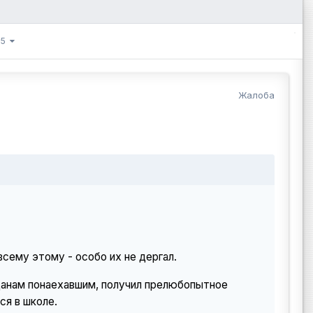
 85
Жалоба
всему этому - особо их не дергал.
жданам понаехавшим, получил прелюбопытное
ся в школе.