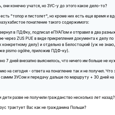
ь, они конечно учатся, но ЗУС-у до этого какое дело-то?
есть "топор и пистолет", но кроме них есть еще время и вдо
разухабистое понагление такого содержимого:
вернул в ПДФку, подписал еПУАПом и отправил в два разны
ое
через ZUS PUE в виде прикрепления документа к делу по
к конкретному делу) и отдельно в Белостоцкий (уж не знаю
же pismo ogólne, приложив ПДФ-ку).
но 7 дней внезапно выяснилось, что ничего им больше не ну
ию на сегодня - ответа на понагление так и не получил. Чт
 самим ЗУСом и передачу дальше по маршруту + 30 дней на 
ши дети разве не получили гражданство несколько лет назад?
зус трактует Вас как не гражданина Польши?