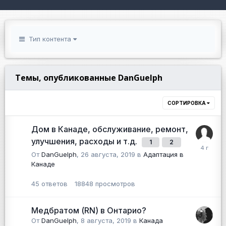
Тип контента
Темы, опубликованные DanGuelph
СОРТИРОВКА
Дом в Канаде, обслуживание, ремонт,
улучшения, расходы и т.д.
1
2
От
DanGuelph
,
26 августа, 2019
в
Адаптация в
Канаде
45
ответов
18848
просмотров
Медбратом (RN) в Онтарио?
От
DanGuelph
,
8 августа, 2019
в
Канада