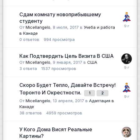
Сдам комнату новоприбывшему
студенту
От
Micellangelo
,
8 июля, 2017
в
Учеба и работа
в Канаде
0
ответов
994
просмотра
Как Подтвердить Цель Визита В США
От
Micellangelo
,
9 января, 2017
в
США
3
ответа
1537
просмотров
Скоро Будет Тепло, Давайте Встречу!
Торонто И Окрестности.
1
2
От
Micellangelo
,
13 апреля, 2017
в
Адаптация в
Канаде
38
ответов
4959
просмотров
У Кого Дома Висят Реальные
Картины?