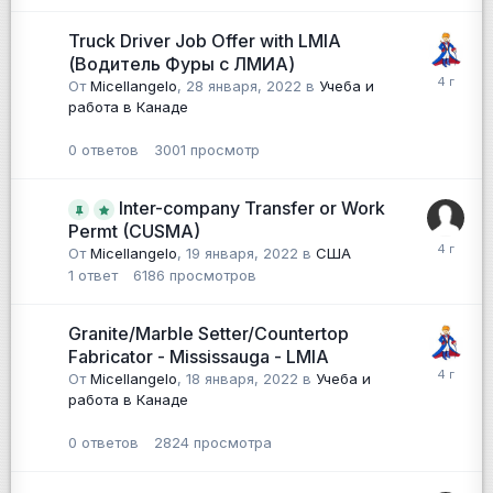
Truck Driver Job Offer with LMIA
(Водитель Фуры с ЛМИА)
От
Micellangelo
,
28 января, 2022
в
Учеба и
работа в Канаде
0
ответов
3001
просмотр
Inter-company Transfer or Work
Permt (CUSMA)
От
Micellangelo
,
19 января, 2022
в
США
1
ответ
6186
просмотров
Granite/Marble Setter/Countertop
Fabricator - Mississauga - LMIA
От
Micellangelo
,
18 января, 2022
в
Учеба и
работа в Канаде
0
ответов
2824
просмотра