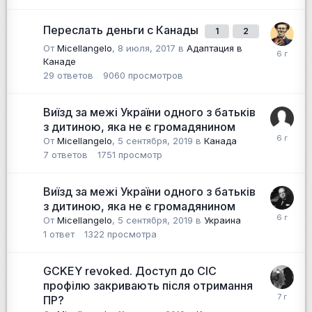
Переслать деньги с Канады
1
2
От
Micellangelo
,
8 июля, 2017
в
Адаптация в
Канаде
29
ответов
9060
просмотров
Виїзд за межі України одного з батьків
з дитиною, яка не є громадянином
От
Micellangelo
,
5 сентября, 2019
в
Канада
7
ответов
1751
просмотр
Виїзд за межі України одного з батьків
з дитиною, яка не є громадянином
От
Micellangelo
,
5 сентября, 2019
в
Украина
1
ответ
1322
просмотра
GCKEY revoked. Доступ до СІС
профілю закривають після отримання
ПР?