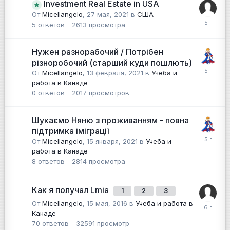
Investment Real Estate in USA
От
Micellangelo
,
27 мая, 2021
в
США
5
ответов
2613
просмотра
Нужен разнорабочий / Потрібен
різноробочий (старший куди пошлють)
От
Micellangelo
,
13 февраля, 2021
в
Учеба и
работа в Канаде
0
ответов
2017
просмотров
Шукаємо Няню з проживанням - повна
підтримка іміграції
От
Micellangelo
,
15 января, 2021
в
Учеба и
работа в Канаде
8
ответов
2814
просмотра
Как я получал Lmia
1
2
3
От
Micellangelo
,
15 мая, 2016
в
Учеба и работа в
Канаде
70
ответов
32591
просмотр