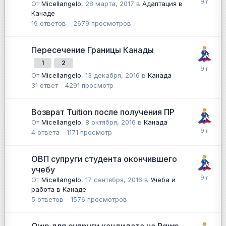
От
Micellangelo
,
28 марта, 2017
в
Адаптация в
Канаде
19
ответов
2679
просмотров
Пересечение Границы Канады
1
2
От
Micellangelo
,
13 декабря, 2016
в
Канада
31
ответ
4291
просмотр
Возврат Tuition после получения ПР
От
Micellangelo
,
8 октября, 2016
в
Канада
4
ответа
1171
просмотр
ОВП супруги студента окончившего
учебу
От
Micellangelo
,
17 сентября, 2016
в
Учеба и
работа в Канаде
5
ответов
1576
просмотров
Owp для супруги кандидата на Pgwp