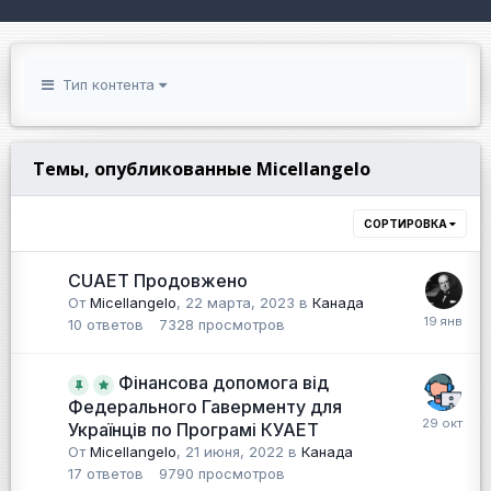
Тип контента
Темы, опубликованные Micellangelo
СОРТИРОВКА
CUAET Продовжено
От
Micellangelo
,
22 марта, 2023
в
Канада
10
ответов
7328
просмотров
Фінансова допомога від
Федерального Гаверменту для
Українців по Програмі КУАЕТ
От
Micellangelo
,
21 июня, 2022
в
Канада
17
ответов
9790
просмотров