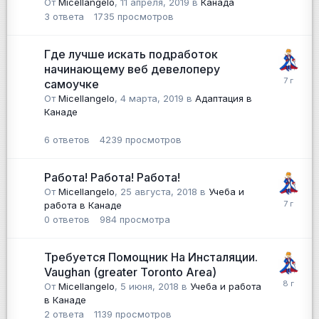
От
Micellangelo
,
11 апреля, 2019
в
Канада
3
ответа
1735
просмотров
Где лучше искать подработок
начинающему веб девелоперу
самоучке
От
Micellangelo
,
4 марта, 2019
в
Адаптация в
Канаде
6
ответов
4239
просмотров
Работа! Работа! Работа!
От
Micellangelo
,
25 августа, 2018
в
Учеба и
работа в Канаде
0
ответов
984
просмотра
Требуется Помощник На Инсталяции.
Vaughan (greater Toronto Area)
От
Micellangelo
,
5 июня, 2018
в
Учеба и работа
в Канаде
2
ответа
1139
просмотров