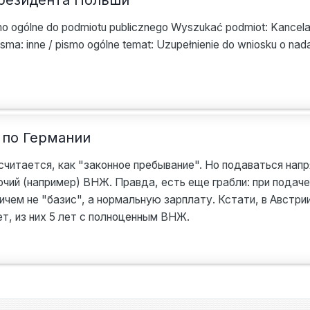
o ogólne do podmiotu publicznego Wyszukać podmiot: Kancela
isma: inne / pismo ogólne temat: Uzupełnienie do wniosku o na
 по Германии
 считается, как "законное пребывание". Но подаваться напр
очий (например) ВНЖ. Правда, есть еще грабли: при подаче
ичем не "базис", а нормальную зарплату. Кстати, в Австри
т, из них 5 лет с полноценным ВНЖ.