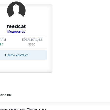
reedcat
Модератор
ЛЛЫ
ПУБЛИКАЦИЙ
1
1326
Найти контент
бластях
резидента Польши