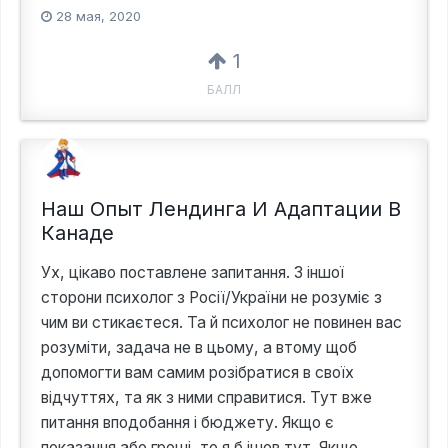
28 мая, 2020
1
БАЛЛ
Наш Опыт Лендинга И Адаптации В
Канаде
Ух, цікаво поставлене запитання. З іншої
сторони психолог з Росії/України не розуміє з
чим ви стикаєтеся. Та й психолог не повинен вас
розуміти, задача не в цьому, а втому щоб
допомогти вам самим розібратися в своїх
відчуттях, та як з ними справитися. Тут вже
питання вподобання і бюджету. Якщо є
показання або гроші, то я б ішов тут. Якщо